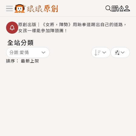
原創出版｜《女將，陣勢》用跆拳道踢出自己的道路，
女孩一樣能參加陣頭團！
全站分類
創,作家招募｜華文小說創作首選！有機會獲得豐富廣宣
資源、專屬服務與獨享福利！
分類:
愛情
小編心動書單｜《離婚你提的，二婚嫁大佬，你哭什
排序：
最新上架
麼？》追妻火葬場！前夫失憶移情別戀，她頭也不回找
新歡，他居然還後悔了？
GL｜《夏日與檸檬與重疊世界》炎熱的夏日、檸檬的香
氣、互相愛慕的兩位少女，今夏最推純愛GL漫畫！
BL｜《費洛蒙中毒》救命！特殊費洛蒙體質世界觀，無
法抗拒的吸引力，已中毒Σ>―(〃°ω°〃)♡→
OMG你嚇到我了｜《陰陽鬼店》上班族買了房子模型，
但現實中買下的竟是屬於他的停屍櫃？！
言情｜《國語推行員》每個人心中都有一個連自己也無
法改變的永恆， 他的一生將不由自主追逐著她……