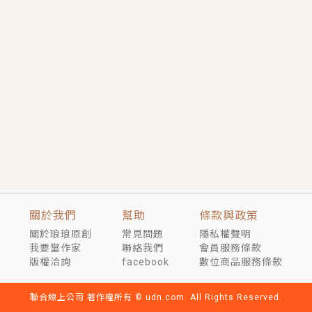
短劇原著｜《離婚後，禁欲大佬爬墻偷吻小孕妻》坊間
傳聞，顧總沒有太太、不需要情人，卻寵愛著他的私人
醫生？！
穿越｜《穿越遠古後成了野人娘子》你好，一起爬山
嗎？被男友推下山，直接穿越到遠古時代的那種......
關於我們
幫助
條款與政策
關於琅琅原創
常見問題
隱私權聲明
我要當作家
聯絡我們
會員服務條款
版權洽詢
facebook
數位商品服務條款
聯合線上公司 著作權所有 © udn.com. All Rights Reserved.