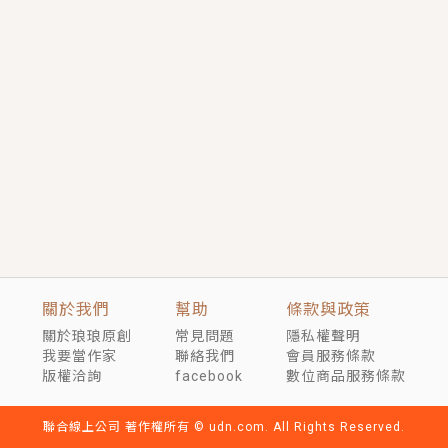
言情｜《國語推行員》每個人心中都有一個連自己也無
法改變的永恆， 他的一生將不由自主追逐著她……
短劇原著｜《離婚後，禁欲大佬爬墻偷吻小孕妻》坊間
傳聞，顧總沒有太太、不需要情人，卻寵愛著他的私人
醫生？！
穿越｜《穿越遠古後成了野人娘子》你好，一起爬山
嗎？被男友推下山，直接穿越到遠古時代的那種......
關於我們
幫助
條款與政策
關於琅琅原創
常見問題
隱私權聲明
我要當作家
聯絡我們
會員服務條款
版權洽詢
facebook
數位商品服務條款
聯合線上公司 著作權所有 © udn.com. All Rights Reserved.