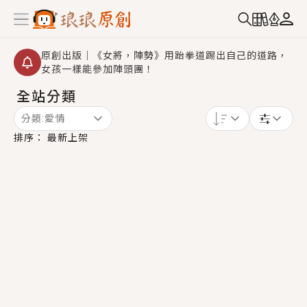
原創出版｜《女將，陣勢》用跆拳道踢出自己的道路，
女孩一樣能參加陣頭團！
全站分類
【重要公告】2026 城鎮韌性演習提醒～中部（8/10
14:30 ~ 15:00）及北部（8/13 14:30 ~ 15:00）將進
分類:
愛情
行「行動網路降速」演練，點擊查看詳細資訊＞＞
創,作家招募｜華文小說創作首選！有機會獲得豐富廣宣
排序：
最新上架
資源、專屬服務與獨享福利！
小編心動書單｜《離婚你提的，二婚嫁大佬，你哭什
麼？》追妻火葬場！前夫失憶移情別戀，她頭也不回找
新歡，他居然還後悔了？
GL｜《夏日與檸檬與重疊世界》炎熱的夏日、檸檬的香
氣、互相愛慕的兩位少女，今夏最推純愛GL漫畫！
BL｜《費洛蒙中毒》救命！特殊費洛蒙體質世界觀，無
法抗拒的吸引力，已中毒Σ>―(〃°ω°〃)♡→
OMG你嚇到我了｜《陰陽鬼店》上班族買了房子模型，
但現實中買下的竟是屬於他的停屍櫃？！