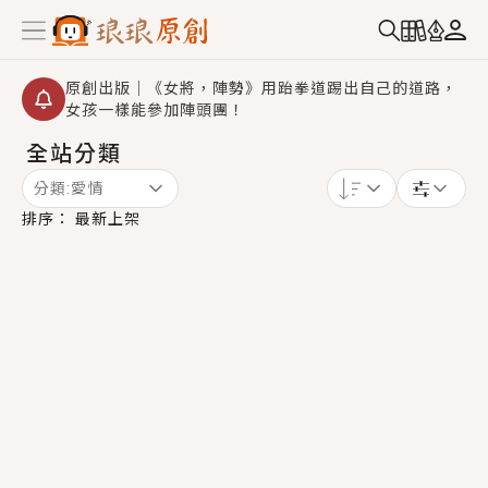
原創出版｜《女將，陣勢》用跆拳道踢出自己的道路，
女孩一樣能參加陣頭團！
全站分類
創,作家招募｜華文小說創作首選！有機會獲得豐富廣宣
資源、專屬服務與獨享福利！
分類:
愛情
小編心動書單｜《離婚你提的，二婚嫁大佬，你哭什
排序：
最新上架
麼？》追妻火葬場！前夫失憶移情別戀，她頭也不回找
新歡，他居然還後悔了？
GL｜《夏日與檸檬與重疊世界》炎熱的夏日、檸檬的香
氣、互相愛慕的兩位少女，今夏最推純愛GL漫畫！
BL｜《費洛蒙中毒》救命！特殊費洛蒙體質世界觀，無
法抗拒的吸引力，已中毒Σ>―(〃°ω°〃)♡→
OMG你嚇到我了｜《陰陽鬼店》上班族買了房子模型，
但現實中買下的竟是屬於他的停屍櫃？！
言情｜《國語推行員》每個人心中都有一個連自己也無
法改變的永恆， 他的一生將不由自主追逐著她……