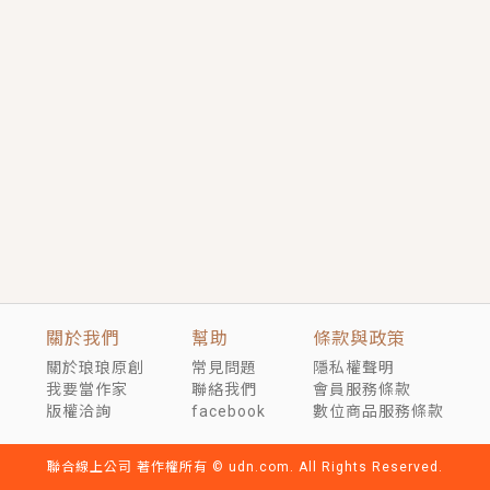
短劇原著｜《離婚後，禁欲大佬爬墻偷吻小孕妻》坊間
傳聞，顧總沒有太太、不需要情人，卻寵愛著他的私人
醫生？！
穿越｜《穿越遠古後成了野人娘子》你好，一起爬山
嗎？被男友推下山，直接穿越到遠古時代的那種......
關於我們
幫助
條款與政策
關於琅琅原創
常見問題
隱私權聲明
我要當作家
聯絡我們
會員服務條款
版權洽詢
facebook
數位商品服務條款
聯合線上公司 著作權所有 © udn.com. All Rights Reserved.