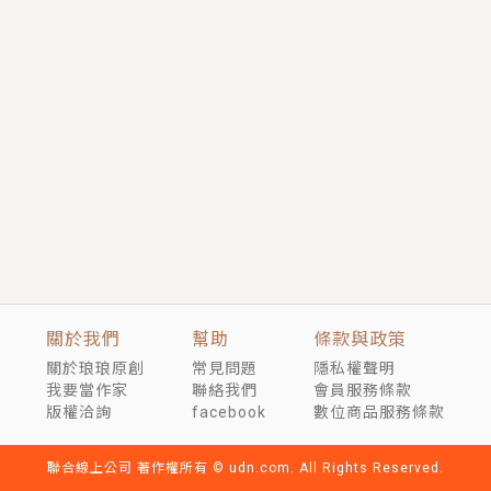
短劇原著｜《離婚後，禁欲大佬爬墻偷吻小孕妻》坊間
傳聞，顧總沒有太太、不需要情人，卻寵愛著他的私人
醫生？！
穿越｜《穿越遠古後成了野人娘子》你好，一起爬山
嗎？被男友推下山，直接穿越到遠古時代的那種......
關於我們
幫助
條款與政策
關於琅琅原創
常見問題
隱私權聲明
我要當作家
聯絡我們
會員服務條款
版權洽詢
facebook
數位商品服務條款
聯合線上公司 著作權所有 © udn.com. All Rights Reserved.