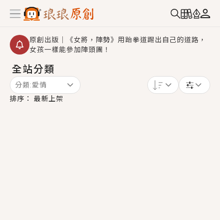
原創出版｜《女將，陣勢》用跆拳道踢出自己的道路，
女孩一樣能參加陣頭團！
全站分類
創,作家招募｜華文小說創作首選！有機會獲得豐富廣宣
資源、專屬服務與獨享福利！
分類:
愛情
小編心動書單｜《離婚你提的，二婚嫁大佬，你哭什
排序：
最新上架
麼？》追妻火葬場！前夫失憶移情別戀，她頭也不回找
新歡，他居然還後悔了？
GL｜《夏日與檸檬與重疊世界》炎熱的夏日、檸檬的香
氣、互相愛慕的兩位少女，今夏最推純愛GL漫畫！
BL｜《費洛蒙中毒》救命！特殊費洛蒙體質世界觀，無
法抗拒的吸引力，已中毒Σ>―(〃°ω°〃)♡→
OMG你嚇到我了｜《陰陽鬼店》上班族買了房子模型，
但現實中買下的竟是屬於他的停屍櫃？！
言情｜《國語推行員》每個人心中都有一個連自己也無
法改變的永恆， 他的一生將不由自主追逐著她……