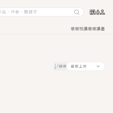
琅琅悅讀
琅琅讀墨
她頭也不回找新歡，他居然還後悔了？
排序
最新上架
GL漫畫！
♡→
！
著她……