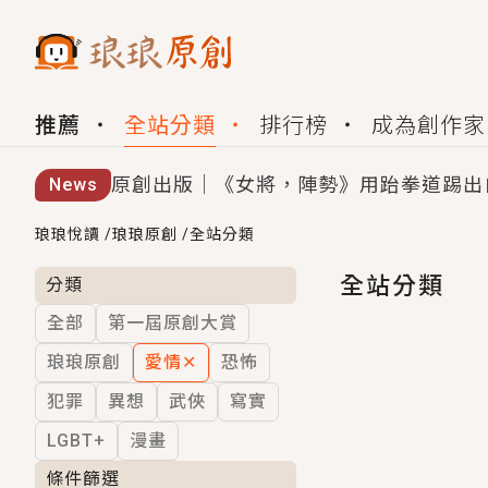
推薦
全站分類
排行榜
成為創作家
原創出版｜《女將，陣勢》用跆拳道踢出
News
創,作家招募｜華文小說創作首選！有機
琅琅悅讀
/
琅琅原創
/
全站分類
小編心動書單｜《離婚你提的，二婚嫁大
全站分類
分類
全部
第一屆原創大賞
GL｜《夏日與檸檬與重疊世界》炎熱的
琅琅原創
愛情
✕
恐怖
BL｜《費洛蒙中毒》救命！特殊費洛蒙體質
犯罪
異想
武俠
寫實
OMG你嚇到我了｜《陰陽鬼店》上班族
LGBT+
漫畫
言情｜《國語推行員》每個人心中都有一
條件篩選