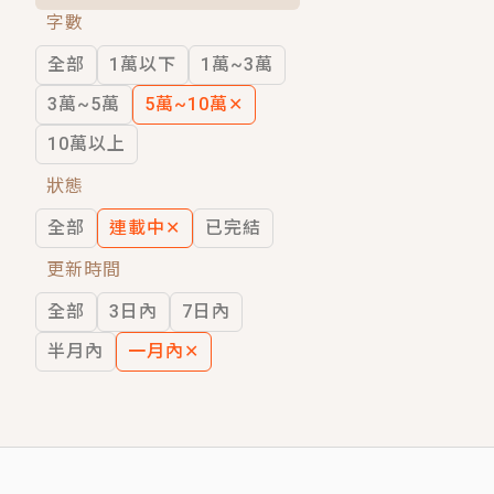
字數
短劇原著｜《離婚後，禁欲大佬爬墻偷吻
全部
1萬以下
1萬~3萬
穿越｜《穿越遠古後成了野人娘子》你好，
3萬~5萬
5萬~10萬
✕
10萬以上
狀態
全部
連載中
✕
已完結
更新時間
全部
3日內
7日內
半月內
一月內
✕