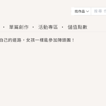
找作品
單篇創作
活動專區
儲值點數
自己的道路，女孩一樣能參加陣頭團！
會獲得豐富廣宣資源、專屬服務與獨享福利！
佬，你哭什麼？》追妻火葬場！前夫失憶移情別戀，
夏日、檸檬的香氣、互相愛慕的兩位少女，今夏最推純愛
世界觀，無法抗拒的吸引力，已中毒Σ>―(〃°ω°〃)
買了房子模型，但現實中買下的竟是屬於他的停屍櫃？
個連自己也無法改變的永恆， 他的一生將不由自主追逐