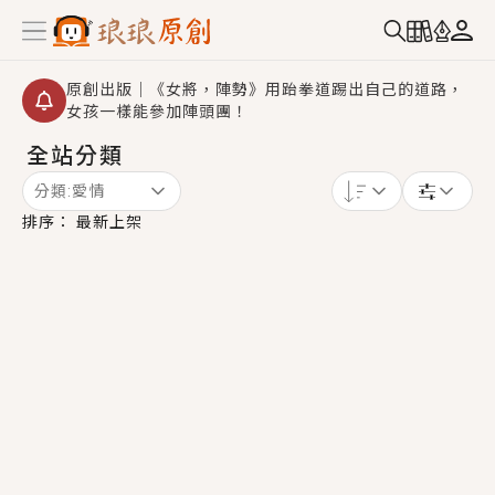
原創出版｜《女將，陣勢》用跆拳道踢出自己的道路，
女孩一樣能參加陣頭團！
全站分類
創,作家招募｜華文小說創作首選！有機會獲得豐富廣宣
資源、專屬服務與獨享福利！
分類:
愛情
小編心動書單｜《離婚你提的，二婚嫁大佬，你哭什
排序：
最新上架
麼？》追妻火葬場！前夫失憶移情別戀，她頭也不回找
新歡，他居然還後悔了？
GL｜《夏日與檸檬與重疊世界》炎熱的夏日、檸檬的香
氣、互相愛慕的兩位少女，今夏最推純愛GL漫畫！
BL｜《費洛蒙中毒》救命！特殊費洛蒙體質世界觀，無
法抗拒的吸引力，已中毒Σ>―(〃°ω°〃)♡→
OMG你嚇到我了｜《陰陽鬼店》上班族買了房子模型，
但現實中買下的竟是屬於他的停屍櫃？！
言情｜《國語推行員》每個人心中都有一個連自己也無
法改變的永恆， 他的一生將不由自主追逐著她……