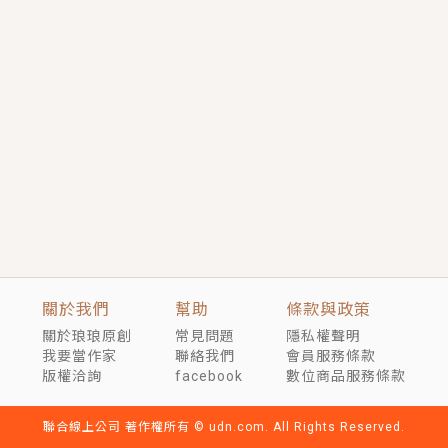
短劇原著｜《離婚後，禁欲大佬爬墻偷吻小孕妻》坊間
傳聞，顧總沒有太太、不需要情人，卻寵愛著他的私人
醫生？！
穿越｜《穿越遠古後成了野人娘子》你好，一起爬山
嗎？被男友推下山，直接穿越到遠古時代的那種......
關於我們
幫助
條款與政策
關於琅琅原創
常見問題
隱私權聲明
我要當作家
聯絡我們
會員服務條款
版權洽詢
facebook
數位商品服務條款
聯合線上公司 著作權所有 © udn.com. All Rights Reserved.