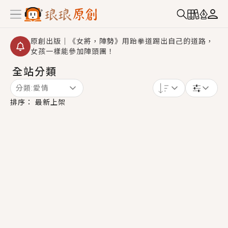
原創出版｜《女將，陣勢》用跆拳道踢出自己的道路，
女孩一樣能參加陣頭團！
全站分類
創,作家招募｜華文小說創作首選！有機會獲得豐富廣宣
資源、專屬服務與獨享福利！
分類:
愛情
小編心動書單｜《離婚你提的，二婚嫁大佬，你哭什
排序：
最新上架
麼？》追妻火葬場！前夫失憶移情別戀，她頭也不回找
新歡，他居然還後悔了？
GL｜《夏日與檸檬與重疊世界》炎熱的夏日、檸檬的香
氣、互相愛慕的兩位少女，今夏最推純愛GL漫畫！
BL｜《費洛蒙中毒》救命！特殊費洛蒙體質世界觀，無
法抗拒的吸引力，已中毒Σ>―(〃°ω°〃)♡→
OMG你嚇到我了｜《陰陽鬼店》上班族買了房子模型，
但現實中買下的竟是屬於他的停屍櫃？！
言情｜《國語推行員》每個人心中都有一個連自己也無
法改變的永恆， 他的一生將不由自主追逐著她……