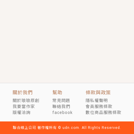
短劇原著｜《離婚後，禁欲大佬爬墻偷吻小孕妻》坊間
傳聞，顧總沒有太太、不需要情人，卻寵愛著他的私人
醫生？！
穿越｜《穿越遠古後成了野人娘子》你好，一起爬山
嗎？被男友推下山，直接穿越到遠古時代的那種......
關於我們
幫助
條款與政策
關於琅琅原創
常見問題
隱私權聲明
我要當作家
聯絡我們
會員服務條款
版權洽詢
facebook
數位商品服務條款
聯合線上公司 著作權所有 © udn.com. All Rights Reserved.