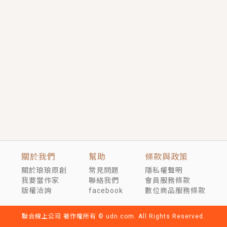
短劇原著｜《離婚後，禁欲大佬爬墻偷吻小孕妻》坊間
傳聞，顧總沒有太太、不需要情人，卻寵愛著他的私人
醫生？！
穿越｜《穿越遠古後成了野人娘子》你好，一起爬山
嗎？被男友推下山，直接穿越到遠古時代的那種......
關於我們
幫助
條款與政策
關於琅琅原創
常見問題
隱私權聲明
我要當作家
聯絡我們
會員服務條款
版權洽詢
facebook
數位商品服務條款
聯合線上公司 著作權所有 © udn.com. All Rights Reserved.