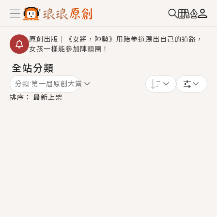
原創出版｜《女將，陣勢》用跆拳道踢出自己的道路，
女孩一樣能參加陣頭團！
全站分類
創,作家招募｜華文小說創作首選！有機會獲得豐富廣宣
資源、專屬服務與獨享福利！
分類:
第一屆原創大賞
小編心動書單｜《離婚你提的，二婚嫁大佬，你哭什
排序：
最新上架
麼？》追妻火葬場！前夫失憶移情別戀，她頭也不回找
新歡，他居然還後悔了？
GL｜《夏日與檸檬與重疊世界》炎熱的夏日、檸檬的香
氣、互相愛慕的兩位少女，今夏最推純愛GL漫畫！
BL｜《費洛蒙中毒》救命！特殊費洛蒙體質世界觀，無
法抗拒的吸引力，已中毒Σ>―(〃°ω°〃)♡→
OMG你嚇到我了｜《陰陽鬼店》上班族買了房子模型，
但現實中買下的竟是屬於他的停屍櫃？！
言情｜《國語推行員》每個人心中都有一個連自己也無
法改變的永恆， 他的一生將不由自主追逐著她……