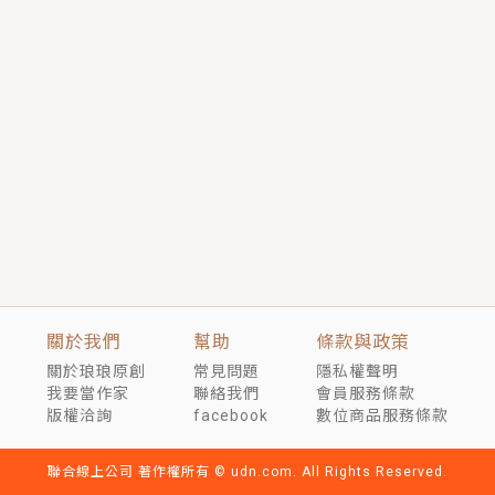
言情｜《國語推行員》每個人心中都有一個連自己也無
法改變的永恆， 他的一生將不由自主追逐著她……
短劇原著｜《離婚後，禁欲大佬爬墻偷吻小孕妻》坊間
傳聞，顧總沒有太太、不需要情人，卻寵愛著他的私人
醫生？！
穿越｜《穿越遠古後成了野人娘子》你好，一起爬山
嗎？被男友推下山，直接穿越到遠古時代的那種......
關於我們
幫助
條款與政策
關於琅琅原創
常見問題
隱私權聲明
我要當作家
聯絡我們
會員服務條款
版權洽詢
facebook
數位商品服務條款
聯合線上公司 著作權所有 © udn.com. All Rights Reserved.