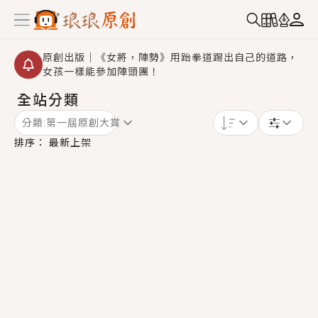
原創出版｜《女將，陣勢》用跆拳道踢出自己的道路，
女孩一樣能參加陣頭團！
全站分類
【重要公告】2026 城鎮韌性演習提醒～中部（8/10
14:30 ~ 15:00）及北部（8/13 14:30 ~ 15:00）將進
分類:
第一屆原創大賞
行「行動網路降速」演練，點擊查看詳細資訊＞＞
創,作家招募｜華文小說創作首選！有機會獲得豐富廣宣
排序：
最新上架
資源、專屬服務與獨享福利！
小編心動書單｜《離婚你提的，二婚嫁大佬，你哭什
麼？》追妻火葬場！前夫失憶移情別戀，她頭也不回找
新歡，他居然還後悔了？
GL｜《夏日與檸檬與重疊世界》炎熱的夏日、檸檬的香
氣、互相愛慕的兩位少女，今夏最推純愛GL漫畫！
BL｜《費洛蒙中毒》救命！特殊費洛蒙體質世界觀，無
法抗拒的吸引力，已中毒Σ>―(〃°ω°〃)♡→
OMG你嚇到我了｜《陰陽鬼店》上班族買了房子模型，
但現實中買下的竟是屬於他的停屍櫃？！