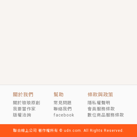
短劇原著｜《離婚後，禁欲大佬爬墻偷吻小孕妻》坊間
傳聞，顧總沒有太太、不需要情人，卻寵愛著他的私人
醫生？！
穿越｜《穿越遠古後成了野人娘子》你好，一起爬山
嗎？被男友推下山，直接穿越到遠古時代的那種......
關於我們
幫助
條款與政策
關於琅琅原創
常見問題
隱私權聲明
我要當作家
聯絡我們
會員服務條款
版權洽詢
facebook
數位商品服務條款
聯合線上公司 著作權所有 © udn.com. All Rights Reserved.