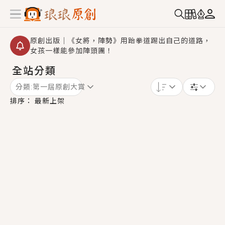
原創出版｜《女將，陣勢》用跆拳道踢出自己的道路，
女孩一樣能參加陣頭團！
全站分類
創,作家招募｜華文小說創作首選！有機會獲得豐富廣宣
資源、專屬服務與獨享福利！
分類:
第一屆原創大賞
小編心動書單｜《離婚你提的，二婚嫁大佬，你哭什
排序：
最新上架
麼？》追妻火葬場！前夫失憶移情別戀，她頭也不回找
新歡，他居然還後悔了？
GL｜《夏日與檸檬與重疊世界》炎熱的夏日、檸檬的香
氣、互相愛慕的兩位少女，今夏最推純愛GL漫畫！
BL｜《費洛蒙中毒》救命！特殊費洛蒙體質世界觀，無
法抗拒的吸引力，已中毒Σ>―(〃°ω°〃)♡→
OMG你嚇到我了｜《陰陽鬼店》上班族買了房子模型，
但現實中買下的竟是屬於他的停屍櫃？！
言情｜《國語推行員》每個人心中都有一個連自己也無
法改變的永恆， 他的一生將不由自主追逐著她……