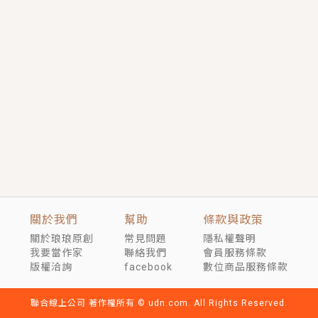
短劇原著｜《離婚後，禁欲大佬爬墻偷吻小孕妻》坊間
傳聞，顧總沒有太太、不需要情人，卻寵愛著他的私人
醫生？！
穿越｜《穿越遠古後成了野人娘子》你好，一起爬山
嗎？被男友推下山，直接穿越到遠古時代的那種......
關於我們
幫助
條款與政策
關於琅琅原創
常見問題
隱私權聲明
我要當作家
聯絡我們
會員服務條款
版權洽詢
facebook
數位商品服務條款
聯合線上公司 著作權所有 © udn.com. All Rights Reserved.