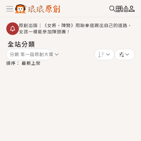
原創出版｜《女將，陣勢》用跆拳道踢出自己的道路，
女孩一樣能參加陣頭團！
全站分類
創,作家招募｜華文小說創作首選！有機會獲得豐富廣宣
資源、專屬服務與獨享福利！
分類:
第一屆原創大賞
小編心動書單｜《離婚你提的，二婚嫁大佬，你哭什
排序：
最新上架
麼？》追妻火葬場！前夫失憶移情別戀，她頭也不回找
新歡，他居然還後悔了？
GL｜《夏日與檸檬與重疊世界》炎熱的夏日、檸檬的香
氣、互相愛慕的兩位少女，今夏最推純愛GL漫畫！
BL｜《費洛蒙中毒》救命！特殊費洛蒙體質世界觀，無
法抗拒的吸引力，已中毒Σ>―(〃°ω°〃)♡→
OMG你嚇到我了｜《陰陽鬼店》上班族買了房子模型，
但現實中買下的竟是屬於他的停屍櫃？！
言情｜《國語推行員》每個人心中都有一個連自己也無
法改變的永恆， 他的一生將不由自主追逐著她……