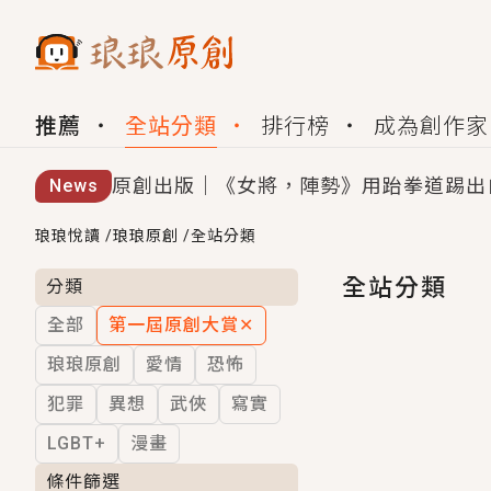
推薦
全站分類
排行榜
成為創作家
原創出版｜《女將，陣勢》用跆拳道踢出
News
創,作家招募｜華文小說創作首選！有機
琅琅悅讀
/
琅琅原創
/
全站分類
小編心動書單｜《離婚你提的，二婚嫁大
全站分類
分類
全部
第一屆原創大賞
✕
GL｜《夏日與檸檬與重疊世界》炎熱的
琅琅原創
愛情
恐怖
BL｜《費洛蒙中毒》救命！特殊費洛蒙體質
犯罪
異想
武俠
寫實
OMG你嚇到我了｜《陰陽鬼店》上班族
LGBT+
漫畫
言情｜《國語推行員》每個人心中都有一
條件篩選