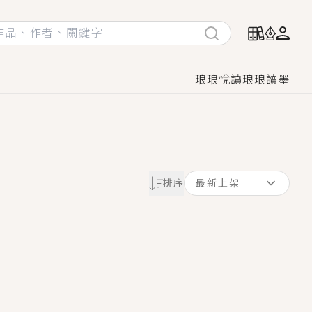
琅琅悅讀
琅琅讀墨
她頭也不回找新歡，他居然還後悔了？
排序
最新上架
GL漫畫！
♡→
！
著她……