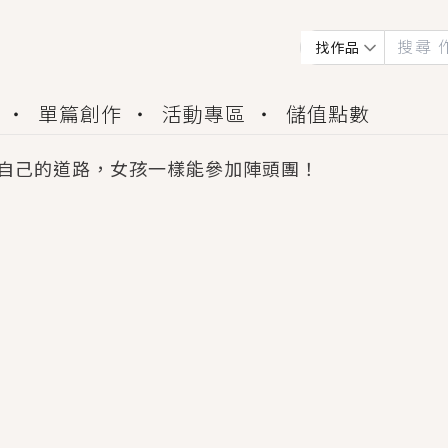
找作品
單篇創作
活動專區
儲值點數
自己的道路，女孩一樣能參加陣頭團！
會獲得豐富廣宣資源、專屬服務與獨享福利！
佬，你哭什麼？》追妻火葬場！前夫失憶移情別戀，
夏日、檸檬的香氣、互相愛慕的兩位少女，今夏最推純愛
世界觀，無法抗拒的吸引力，已中毒Σ>―(〃°ω°〃)
買了房子模型，但現實中買下的竟是屬於他的停屍櫃？
個連自己也無法改變的永恆， 他的一生將不由自主追逐