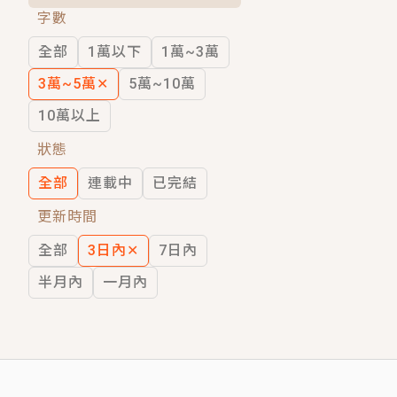
字數
短劇原著｜《離婚後，禁欲大佬爬墻偷吻
全部
1萬以下
1萬~3萬
穿越｜《穿越遠古後成了野人娘子》你好，
3萬~5萬
✕
5萬~10萬
10萬以上
狀態
全部
連載中
已完結
更新時間
全部
3日內
✕
7日內
半月內
一月內