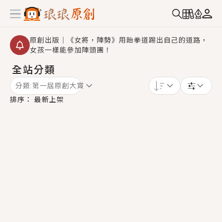
原創出版｜《女將，陣勢》用跆拳道踢出自己的道路，
女孩一樣能參加陣頭團！
全站分類
創,作家招募｜華文小說創作首選！有機會獲得豐富廣宣
資源、專屬服務與獨享福利！
分類:
第一屆原創大賞
小編心動書單｜《離婚你提的，二婚嫁大佬，你哭什
排序：
最新上架
麼？》追妻火葬場！前夫失憶移情別戀，她頭也不回找
新歡，他居然還後悔了？
GL｜《夏日與檸檬與重疊世界》炎熱的夏日、檸檬的香
氣、互相愛慕的兩位少女，今夏最推純愛GL漫畫！
BL｜《費洛蒙中毒》救命！特殊費洛蒙體質世界觀，無
法抗拒的吸引力，已中毒Σ>―(〃°ω°〃)♡→
OMG你嚇到我了｜《陰陽鬼店》上班族買了房子模型，
但現實中買下的竟是屬於他的停屍櫃？！
言情｜《國語推行員》每個人心中都有一個連自己也無
法改變的永恆， 他的一生將不由自主追逐著她……