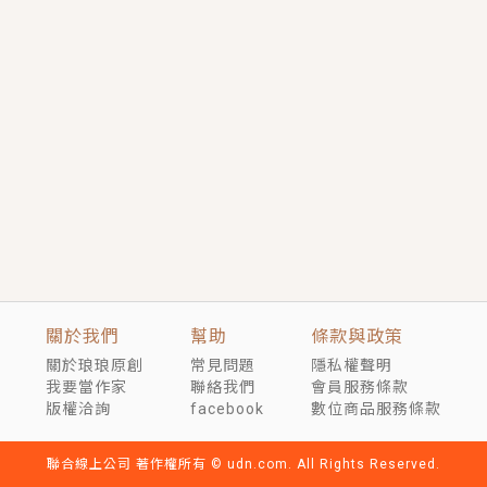
短劇原著｜《離婚後，禁欲大佬爬墻偷吻小孕妻》坊間
傳聞，顧總沒有太太、不需要情人，卻寵愛著他的私人
醫生？！
穿越｜《穿越遠古後成了野人娘子》你好，一起爬山
嗎？被男友推下山，直接穿越到遠古時代的那種......
關於我們
幫助
條款與政策
關於琅琅原創
常見問題
隱私權聲明
我要當作家
聯絡我們
會員服務條款
版權洽詢
facebook
數位商品服務條款
聯合線上公司 著作權所有 © udn.com. All Rights Reserved.