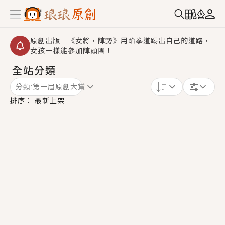
原創出版｜《女將，陣勢》用跆拳道踢出自己的道路，
女孩一樣能參加陣頭團！
全站分類
【重要公告】2026 城鎮韌性演習提醒～中部（8/10
14:30 ~ 15:00）及北部（8/13 14:30 ~ 15:00）將進
分類:
第一屆原創大賞
行「行動網路降速」演練，點擊查看詳細資訊＞＞
創,作家招募｜華文小說創作首選！有機會獲得豐富廣宣
排序：
最新上架
資源、專屬服務與獨享福利！
小編心動書單｜《離婚你提的，二婚嫁大佬，你哭什
麼？》追妻火葬場！前夫失憶移情別戀，她頭也不回找
新歡，他居然還後悔了？
GL｜《夏日與檸檬與重疊世界》炎熱的夏日、檸檬的香
氣、互相愛慕的兩位少女，今夏最推純愛GL漫畫！
BL｜《費洛蒙中毒》救命！特殊費洛蒙體質世界觀，無
法抗拒的吸引力，已中毒Σ>―(〃°ω°〃)♡→
OMG你嚇到我了｜《陰陽鬼店》上班族買了房子模型，
但現實中買下的竟是屬於他的停屍櫃？！