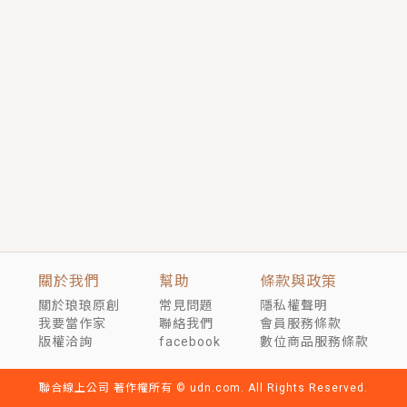
言情｜《國語推行員》每個人心中都有一個連自己也無
法改變的永恆， 他的一生將不由自主追逐著她……
短劇原著｜《離婚後，禁欲大佬爬墻偷吻小孕妻》坊間
傳聞，顧總沒有太太、不需要情人，卻寵愛著他的私人
醫生？！
穿越｜《穿越遠古後成了野人娘子》你好，一起爬山
嗎？被男友推下山，直接穿越到遠古時代的那種......
關於我們
幫助
條款與政策
關於琅琅原創
常見問題
隱私權聲明
我要當作家
聯絡我們
會員服務條款
版權洽詢
facebook
數位商品服務條款
聯合線上公司 著作權所有 © udn.com. All Rights Reserved.