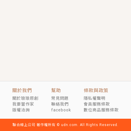
短劇原著｜《離婚後，禁欲大佬爬墻偷吻小孕妻》坊間
傳聞，顧總沒有太太、不需要情人，卻寵愛著他的私人
醫生？！
穿越｜《穿越遠古後成了野人娘子》你好，一起爬山
嗎？被男友推下山，直接穿越到遠古時代的那種......
關於我們
幫助
條款與政策
關於琅琅原創
常見問題
隱私權聲明
我要當作家
聯絡我們
會員服務條款
版權洽詢
facebook
數位商品服務條款
聯合線上公司 著作權所有 © udn.com. All Rights Reserved.