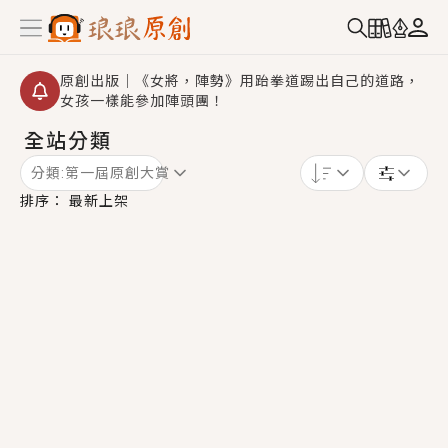
原創出版｜《女將，陣勢》用跆拳道踢出自己的道路，
女孩一樣能參加陣頭團！
全站分類
創,作家招募｜華文小說創作首選！有機會獲得豐富廣宣
資源、專屬服務與獨享福利！
分類:
第一屆原創大賞
小編心動書單｜《離婚你提的，二婚嫁大佬，你哭什
排序：
最新上架
麼？》追妻火葬場！前夫失憶移情別戀，她頭也不回找
新歡，他居然還後悔了？
GL｜《夏日與檸檬與重疊世界》炎熱的夏日、檸檬的香
氣、互相愛慕的兩位少女，今夏最推純愛GL漫畫！
BL｜《費洛蒙中毒》救命！特殊費洛蒙體質世界觀，無
法抗拒的吸引力，已中毒Σ>―(〃°ω°〃)♡→
OMG你嚇到我了｜《陰陽鬼店》上班族買了房子模型，
但現實中買下的竟是屬於他的停屍櫃？！
言情｜《國語推行員》每個人心中都有一個連自己也無
法改變的永恆， 他的一生將不由自主追逐著她……