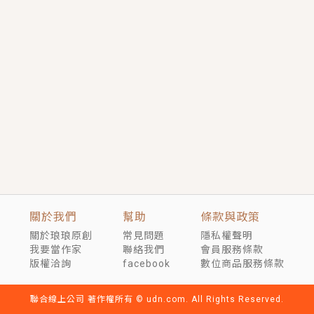
短劇原著｜《離婚後，禁欲大佬爬墻偷吻小孕妻》坊間
傳聞，顧總沒有太太、不需要情人，卻寵愛著他的私人
醫生？！
穿越｜《穿越遠古後成了野人娘子》你好，一起爬山
嗎？被男友推下山，直接穿越到遠古時代的那種......
關於我們
幫助
條款與政策
關於琅琅原創
常見問題
隱私權聲明
我要當作家
聯絡我們
會員服務條款
版權洽詢
facebook
數位商品服務條款
聯合線上公司 著作權所有 © udn.com. All Rights Reserved.