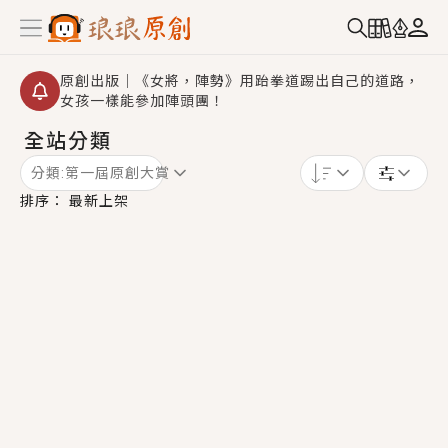
原創出版｜《女將，陣勢》用跆拳道踢出自己的道路，
女孩一樣能參加陣頭團！
全站分類
創,作家招募｜華文小說創作首選！有機會獲得豐富廣宣
資源、專屬服務與獨享福利！
分類:
第一屆原創大賞
小編心動書單｜《離婚你提的，二婚嫁大佬，你哭什
排序：
最新上架
麼？》追妻火葬場！前夫失憶移情別戀，她頭也不回找
新歡，他居然還後悔了？
GL｜《夏日與檸檬與重疊世界》炎熱的夏日、檸檬的香
氣、互相愛慕的兩位少女，今夏最推純愛GL漫畫！
BL｜《費洛蒙中毒》救命！特殊費洛蒙體質世界觀，無
法抗拒的吸引力，已中毒Σ>―(〃°ω°〃)♡→
OMG你嚇到我了｜《陰陽鬼店》上班族買了房子模型，
但現實中買下的竟是屬於他的停屍櫃？！
言情｜《國語推行員》每個人心中都有一個連自己也無
法改變的永恆， 他的一生將不由自主追逐著她……