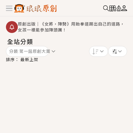
原創出版｜《女將，陣勢》用跆拳道踢出自己的道路，
女孩一樣能參加陣頭團！
全站分類
創,作家招募｜華文小說創作首選！有機會獲得豐富廣宣
資源、專屬服務與獨享福利！
分類:
第一屆原創大賞
小編心動書單｜《離婚你提的，二婚嫁大佬，你哭什
排序：
最新上架
麼？》追妻火葬場！前夫失憶移情別戀，她頭也不回找
新歡，他居然還後悔了？
GL｜《夏日與檸檬與重疊世界》炎熱的夏日、檸檬的香
氣、互相愛慕的兩位少女，今夏最推純愛GL漫畫！
BL｜《費洛蒙中毒》救命！特殊費洛蒙體質世界觀，無
法抗拒的吸引力，已中毒Σ>―(〃°ω°〃)♡→
OMG你嚇到我了｜《陰陽鬼店》上班族買了房子模型，
但現實中買下的竟是屬於他的停屍櫃？！
言情｜《國語推行員》每個人心中都有一個連自己也無
法改變的永恆， 他的一生將不由自主追逐著她……