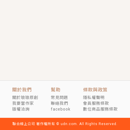
短劇原著｜《離婚後，禁欲大佬爬墻偷吻小孕妻》坊間
傳聞，顧總沒有太太、不需要情人，卻寵愛著他的私人
醫生？！
穿越｜《穿越遠古後成了野人娘子》你好，一起爬山
嗎？被男友推下山，直接穿越到遠古時代的那種......
關於我們
幫助
條款與政策
關於琅琅原創
常見問題
隱私權聲明
我要當作家
聯絡我們
會員服務條款
版權洽詢
facebook
數位商品服務條款
聯合線上公司 著作權所有 © udn.com. All Rights Reserved.