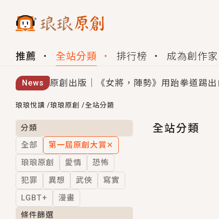
推薦
全站分類
排行榜
成為創作家
原創出版｜《女將，陣勢》用跆拳道踢出
News
創,作家招募｜華文小說創作首選！有機
琅琅悅讀
/
琅琅原創
/
全站分類
小編心動書單｜《離婚你提的，二婚嫁大
全站分類
分類
全部
第一屆原創大賞
✕
GL｜《夏日與檸檬與重疊世界》炎熱的
琅琅原創
愛情
恐怖
BL｜《費洛蒙中毒》救命！特殊費洛蒙體質
犯罪
異想
武俠
寫實
OMG你嚇到我了｜《陰陽鬼店》上班族
LGBT+
漫畫
言情｜《國語推行員》每個人心中都有一
條件篩選