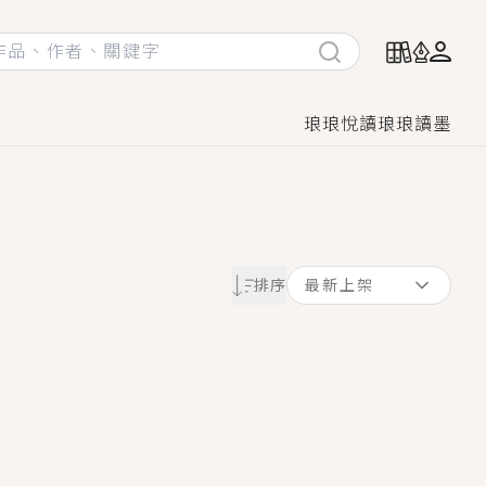
琅琅悅讀
琅琅讀墨
她頭也不回找新歡，他居然還後悔了？
排序
最新上架
GL漫畫！
♡→
！
著她……