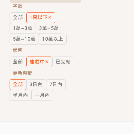
字數
短劇原著｜《離婚後，禁欲大佬爬墻偷吻
全部
1萬以下
✕
穿越｜《穿越遠古後成了野人娘子》你好，
1萬~3萬
3萬~5萬
5萬~10萬
10萬以上
狀態
全部
連載中
✕
已完結
更新時間
全部
3日內
7日內
半月內
一月內