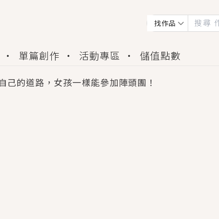
找作品
單篇創作
活動專區
儲值點數
自己的道路，女孩一樣能參加陣頭團！
會獲得豐富廣宣資源、專屬服務與獨享福利！
佬，你哭什麼？》追妻火葬場！前夫失憶移情別戀，
夏日、檸檬的香氣、互相愛慕的兩位少女，今夏最推純愛
世界觀，無法抗拒的吸引力，已中毒Σ>―(〃°ω°〃)
買了房子模型，但現實中買下的竟是屬於他的停屍櫃？
個連自己也無法改變的永恆， 他的一生將不由自主追逐