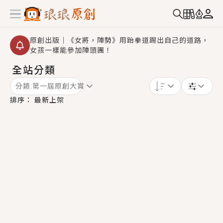
原創出版｜《女將，陣勢》用跆拳道踢出自己的道路，
女孩一樣能參加陣頭團！
全站分類
創,作家招募｜華文小說創作首選！有機會獲得豐富廣宣
資源、專屬服務與獨享福利！
分類:
第一屆原創大賞
小編心動書單｜《離婚你提的，二婚嫁大佬，你哭什
排序：
最新上架
麼？》追妻火葬場！前夫失憶移情別戀，她頭也不回找
新歡，他居然還後悔了？
GL｜《夏日與檸檬與重疊世界》炎熱的夏日、檸檬的香
氣、互相愛慕的兩位少女，今夏最推純愛GL漫畫！
BL｜《費洛蒙中毒》救命！特殊費洛蒙體質世界觀，無
法抗拒的吸引力，已中毒Σ>―(〃°ω°〃)♡→
OMG你嚇到我了｜《陰陽鬼店》上班族買了房子模型，
但現實中買下的竟是屬於他的停屍櫃？！
言情｜《國語推行員》每個人心中都有一個連自己也無
法改變的永恆， 他的一生將不由自主追逐著她……