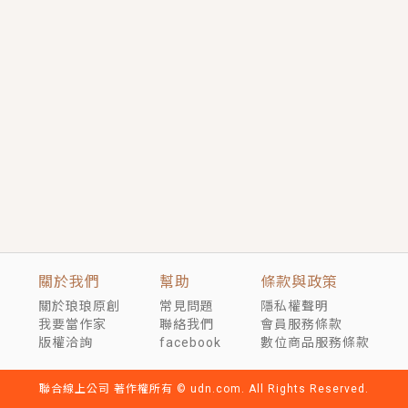
短劇原著｜《離婚後，禁欲大佬爬墻偷吻小孕妻》坊間
傳聞，顧總沒有太太、不需要情人，卻寵愛著他的私人
醫生？！
穿越｜《穿越遠古後成了野人娘子》你好，一起爬山
嗎？被男友推下山，直接穿越到遠古時代的那種......
關於我們
幫助
條款與政策
關於琅琅原創
常見問題
隱私權聲明
我要當作家
聯絡我們
會員服務條款
版權洽詢
facebook
數位商品服務條款
聯合線上公司 著作權所有 © udn.com. All Rights Reserved.