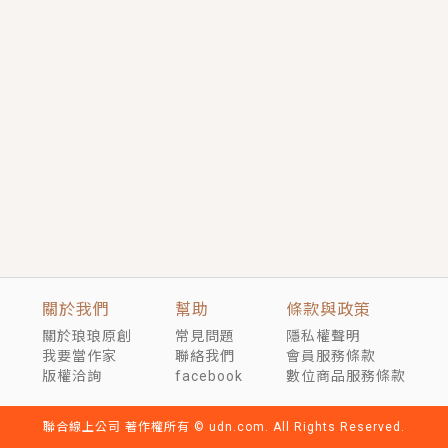
短劇原著｜《離婚後，禁欲大佬爬墻偷吻小孕妻》坊間
傳聞，顧總沒有太太、不需要情人，卻寵愛著他的私人
醫生？！
穿越｜《穿越遠古後成了野人娘子》你好，一起爬山
嗎？被男友推下山，直接穿越到遠古時代的那種......
關於我們
幫助
條款與政策
關於琅琅原創
常見問題
隱私權聲明
我要當作家
聯絡我們
會員服務條款
版權洽詢
facebook
數位商品服務條款
聯合線上公司 著作權所有 © udn.com. All Rights Reserved.