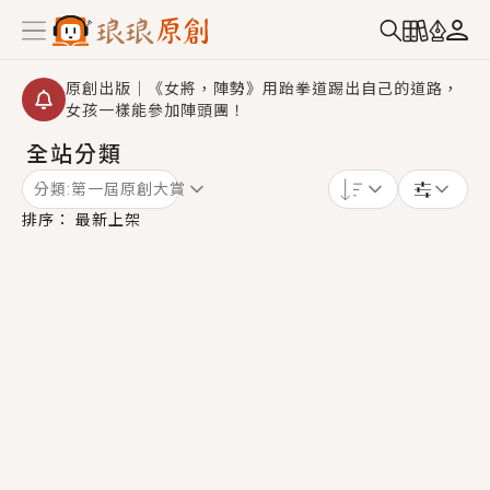
原創出版｜《女將，陣勢》用跆拳道踢出自己的道路，
女孩一樣能參加陣頭團！
全站分類
創,作家招募｜華文小說創作首選！有機會獲得豐富廣宣
資源、專屬服務與獨享福利！
分類:
第一屆原創大賞
小編心動書單｜《離婚你提的，二婚嫁大佬，你哭什
排序：
最新上架
麼？》追妻火葬場！前夫失憶移情別戀，她頭也不回找
新歡，他居然還後悔了？
GL｜《夏日與檸檬與重疊世界》炎熱的夏日、檸檬的香
氣、互相愛慕的兩位少女，今夏最推純愛GL漫畫！
BL｜《費洛蒙中毒》救命！特殊費洛蒙體質世界觀，無
法抗拒的吸引力，已中毒Σ>―(〃°ω°〃)♡→
OMG你嚇到我了｜《陰陽鬼店》上班族買了房子模型，
但現實中買下的竟是屬於他的停屍櫃？！
言情｜《國語推行員》每個人心中都有一個連自己也無
法改變的永恆， 他的一生將不由自主追逐著她……