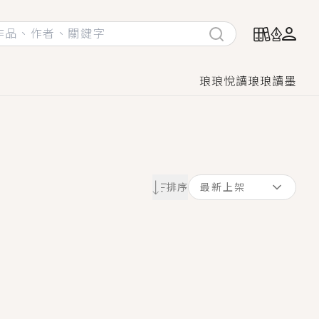
琅琅悅讀
琅琅讀墨
她頭也不回找新歡，他居然還後悔了？
排序
最新上架
GL漫畫！
♡→
！
著她……