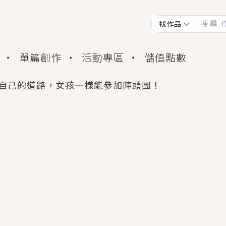
找作品
單篇創作
活動專區
儲值點數
自己的道路，女孩一樣能參加陣頭團！
會獲得豐富廣宣資源、專屬服務與獨享福利！
佬，你哭什麼？》追妻火葬場！前夫失憶移情別戀，
夏日、檸檬的香氣、互相愛慕的兩位少女，今夏最推純愛
世界觀，無法抗拒的吸引力，已中毒Σ>―(〃°ω°〃)
買了房子模型，但現實中買下的竟是屬於他的停屍櫃？
個連自己也無法改變的永恆， 他的一生將不由自主追逐