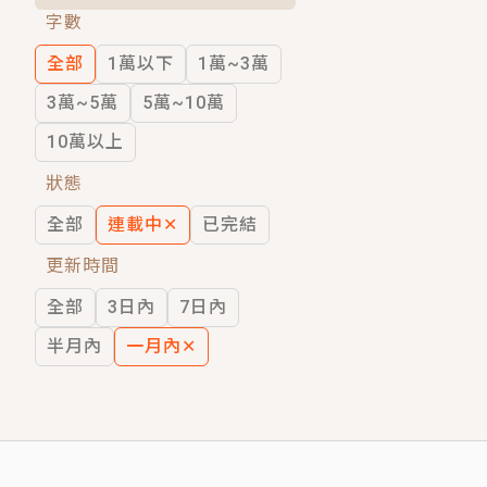
字數
短劇原著｜《離婚後，禁欲大佬爬墻偷吻
全部
1萬以下
1萬~3萬
穿越｜《穿越遠古後成了野人娘子》你好，
3萬~5萬
5萬~10萬
10萬以上
狀態
全部
連載中
✕
已完結
更新時間
全部
3日內
7日內
半月內
一月內
✕