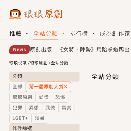
推薦
全站分類
排行榜
成為創作家
原創出版｜《女將，陣勢》用跆拳道踢出
News
創,作家招募｜華文小說創作首選！有機
琅琅悅讀
/
琅琅原創
/
全站分類
小編心動書單｜《離婚你提的，二婚嫁大
全站分類
分類
全部
第一屆原創大賞
✕
GL｜《夏日與檸檬與重疊世界》炎熱的
琅琅原創
愛情
恐怖
BL｜《費洛蒙中毒》救命！特殊費洛蒙體質
犯罪
異想
武俠
寫實
OMG你嚇到我了｜《陰陽鬼店》上班族
LGBT+
漫畫
言情｜《國語推行員》每個人心中都有一
條件篩選