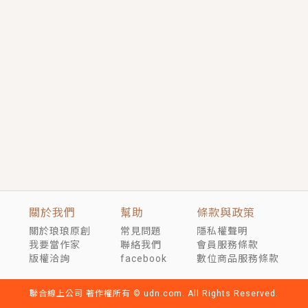
短劇原著｜《離婚後，禁欲大佬爬墻偷吻小孕妻》坊間
傳聞，顧總沒有太太、不需要情人，卻寵愛著他的私人
醫生？！
穿越｜《穿越遠古後成了野人娘子》你好，一起爬山
嗎？被男友推下山，直接穿越到遠古時代的那種......
關於我們
幫助
條款與政策
關於琅琅原創
常見問題
隱私權聲明
我要當作家
聯絡我們
會員服務條款
版權洽詢
facebook
數位商品服務條款
聯合線上公司 著作權所有 © udn.com. All Rights Reserved.