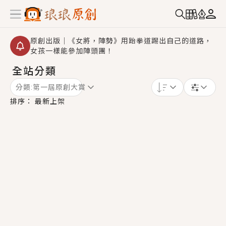
原創出版｜《女將，陣勢》用跆拳道踢出自己的道路，
女孩一樣能參加陣頭團！
全站分類
創,作家招募｜華文小說創作首選！有機會獲得豐富廣宣
資源、專屬服務與獨享福利！
分類:
第一屆原創大賞
小編心動書單｜《離婚你提的，二婚嫁大佬，你哭什
排序：
最新上架
麼？》追妻火葬場！前夫失憶移情別戀，她頭也不回找
新歡，他居然還後悔了？
GL｜《夏日與檸檬與重疊世界》炎熱的夏日、檸檬的香
氣、互相愛慕的兩位少女，今夏最推純愛GL漫畫！
BL｜《費洛蒙中毒》救命！特殊費洛蒙體質世界觀，無
法抗拒的吸引力，已中毒Σ>―(〃°ω°〃)♡→
OMG你嚇到我了｜《陰陽鬼店》上班族買了房子模型，
但現實中買下的竟是屬於他的停屍櫃？！
言情｜《國語推行員》每個人心中都有一個連自己也無
法改變的永恆， 他的一生將不由自主追逐著她……