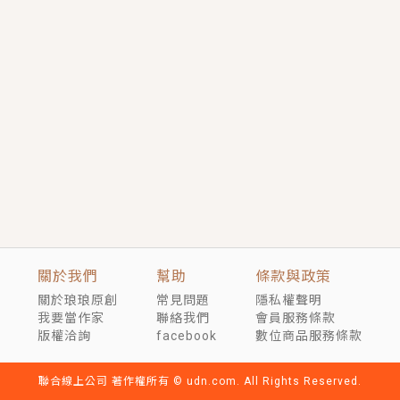
短劇原著｜《離婚後，禁欲大佬爬墻偷吻小孕妻》坊間
傳聞，顧總沒有太太、不需要情人，卻寵愛著他的私人
醫生？！
穿越｜《穿越遠古後成了野人娘子》你好，一起爬山
嗎？被男友推下山，直接穿越到遠古時代的那種......
關於我們
幫助
條款與政策
關於琅琅原創
常見問題
隱私權聲明
我要當作家
聯絡我們
會員服務條款
版權洽詢
facebook
數位商品服務條款
聯合線上公司 著作權所有 © udn.com. All Rights Reserved.