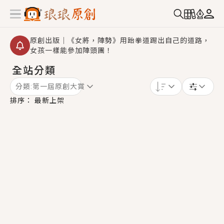
原創出版｜《女將，陣勢》用跆拳道踢出自己的道路，
女孩一樣能參加陣頭團！
全站分類
創,作家招募｜華文小說創作首選！有機會獲得豐富廣宣
資源、專屬服務與獨享福利！
分類:
第一屆原創大賞
小編心動書單｜《離婚你提的，二婚嫁大佬，你哭什
排序：
最新上架
麼？》追妻火葬場！前夫失憶移情別戀，她頭也不回找
新歡，他居然還後悔了？
GL｜《夏日與檸檬與重疊世界》炎熱的夏日、檸檬的香
氣、互相愛慕的兩位少女，今夏最推純愛GL漫畫！
BL｜《費洛蒙中毒》救命！特殊費洛蒙體質世界觀，無
法抗拒的吸引力，已中毒Σ>―(〃°ω°〃)♡→
OMG你嚇到我了｜《陰陽鬼店》上班族買了房子模型，
但現實中買下的竟是屬於他的停屍櫃？！
言情｜《國語推行員》每個人心中都有一個連自己也無
法改變的永恆， 他的一生將不由自主追逐著她……