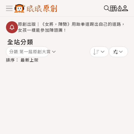
原創出版｜《女將，陣勢》用跆拳道踢出自己的道路，
女孩一樣能參加陣頭團！
全站分類
創,作家招募｜華文小說創作首選！有機會獲得豐富廣宣
資源、專屬服務與獨享福利！
分類:
第一屆原創大賞
小編心動書單｜《離婚你提的，二婚嫁大佬，你哭什
排序：
最新上架
麼？》追妻火葬場！前夫失憶移情別戀，她頭也不回找
新歡，他居然還後悔了？
GL｜《夏日與檸檬與重疊世界》炎熱的夏日、檸檬的香
氣、互相愛慕的兩位少女，今夏最推純愛GL漫畫！
BL｜《費洛蒙中毒》救命！特殊費洛蒙體質世界觀，無
法抗拒的吸引力，已中毒Σ>―(〃°ω°〃)♡→
OMG你嚇到我了｜《陰陽鬼店》上班族買了房子模型，
但現實中買下的竟是屬於他的停屍櫃？！
言情｜《國語推行員》每個人心中都有一個連自己也無
法改變的永恆， 他的一生將不由自主追逐著她……