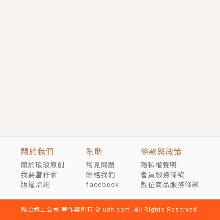
短劇原著｜《離婚後，禁欲大佬爬墻偷吻小孕妻》坊間
傳聞，顧總沒有太太、不需要情人，卻寵愛著他的私人
醫生？！
穿越｜《穿越遠古後成了野人娘子》你好，一起爬山
嗎？被男友推下山，直接穿越到遠古時代的那種......
關於我們
幫助
條款與政策
關於琅琅原創
常見問題
隱私權聲明
我要當作家
聯絡我們
會員服務條款
版權洽詢
facebook
數位商品服務條款
聯合線上公司 著作權所有 © udn.com. All Rights Reserved.