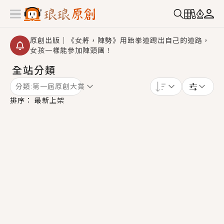
原創出版｜《女將，陣勢》用跆拳道踢出自己的道路，
女孩一樣能參加陣頭團！
全站分類
【重要公告】2026 城鎮韌性演習提醒～中部（8/10
14:30 ~ 15:00）及北部（8/13 14:30 ~ 15:00）將進
分類:
第一屆原創大賞
行「行動網路降速」演練，點擊查看詳細資訊＞＞
創,作家招募｜華文小說創作首選！有機會獲得豐富廣宣
排序：
最新上架
資源、專屬服務與獨享福利！
小編心動書單｜《離婚你提的，二婚嫁大佬，你哭什
麼？》追妻火葬場！前夫失憶移情別戀，她頭也不回找
新歡，他居然還後悔了？
GL｜《夏日與檸檬與重疊世界》炎熱的夏日、檸檬的香
氣、互相愛慕的兩位少女，今夏最推純愛GL漫畫！
BL｜《費洛蒙中毒》救命！特殊費洛蒙體質世界觀，無
法抗拒的吸引力，已中毒Σ>―(〃°ω°〃)♡→
OMG你嚇到我了｜《陰陽鬼店》上班族買了房子模型，
但現實中買下的竟是屬於他的停屍櫃？！