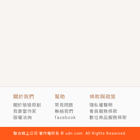
言情｜《國語推行員》每個人心中都有一個連自己也無
法改變的永恆， 他的一生將不由自主追逐著她……
短劇原著｜《離婚後，禁欲大佬爬墻偷吻小孕妻》坊間
傳聞，顧總沒有太太、不需要情人，卻寵愛著他的私人
醫生？！
穿越｜《穿越遠古後成了野人娘子》你好，一起爬山
嗎？被男友推下山，直接穿越到遠古時代的那種......
關於我們
幫助
條款與政策
關於琅琅原創
常見問題
隱私權聲明
我要當作家
聯絡我們
會員服務條款
版權洽詢
facebook
數位商品服務條款
聯合線上公司 著作權所有 © udn.com. All Rights Reserved.