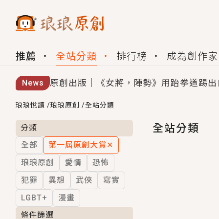
推薦
全站分類
排行榜
成為創作家
原創出版｜《女將，陣勢》用跆拳道踢出
News
創,作家招募｜華文小說創作首選！有機
琅琅悅讀
/
琅琅原創
/
全站分類
小編心動書單｜《離婚你提的，二婚嫁大
全站分類
分類
全部
第一屆原創大賞
✕
GL｜《夏日與檸檬與重疊世界》炎熱的
琅琅原創
愛情
恐怖
BL｜《費洛蒙中毒》救命！特殊費洛蒙體質
犯罪
異想
武俠
寫實
OMG你嚇到我了｜《陰陽鬼店》上班族
LGBT+
漫畫
言情｜《國語推行員》每個人心中都有一
條件篩選