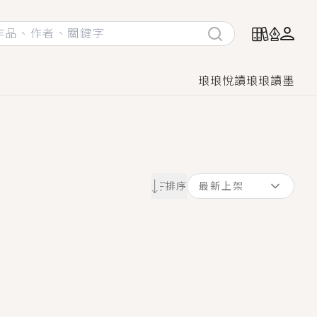
琅琅悅讀
琅琅讀墨
她頭也不回找新歡，他居然還後悔了？
排序
最新上架
GL漫畫！
♡→
！
著她……