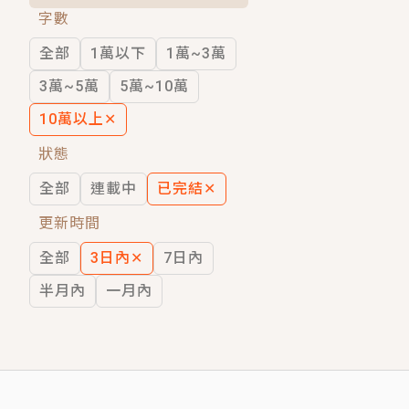
字數
短劇原著｜《離婚後，禁欲大佬爬墻偷吻
全部
1萬以下
1萬~3萬
穿越｜《穿越遠古後成了野人娘子》你好，
3萬~5萬
5萬~10萬
10萬以上
✕
狀態
全部
連載中
已完結
✕
更新時間
全部
3日內
✕
7日內
半月內
一月內