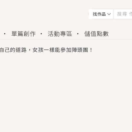
找作品
單篇創作
活動專區
儲值點數
自己的道路，女孩一樣能參加陣頭團！
會獲得豐富廣宣資源、專屬服務與獨享福利！
佬，你哭什麼？》追妻火葬場！前夫失憶移情別戀，
夏日、檸檬的香氣、互相愛慕的兩位少女，今夏最推純愛
世界觀，無法抗拒的吸引力，已中毒Σ>―(〃°ω°〃)
買了房子模型，但現實中買下的竟是屬於他的停屍櫃？
個連自己也無法改變的永恆， 他的一生將不由自主追逐