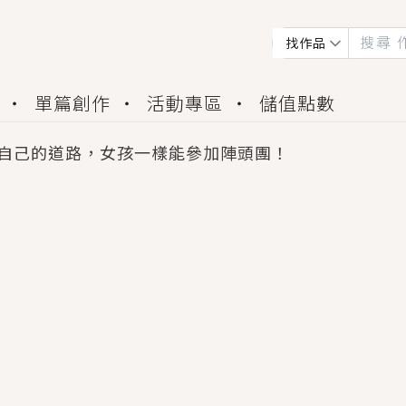
找作品
單篇創作
活動專區
儲值點數
自己的道路，女孩一樣能參加陣頭團！
會獲得豐富廣宣資源、專屬服務與獨享福利！
佬，你哭什麼？》追妻火葬場！前夫失憶移情別戀，
夏日、檸檬的香氣、互相愛慕的兩位少女，今夏最推純愛
世界觀，無法抗拒的吸引力，已中毒Σ>―(〃°ω°〃)
買了房子模型，但現實中買下的竟是屬於他的停屍櫃？
個連自己也無法改變的永恆， 他的一生將不由自主追逐