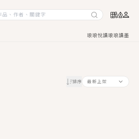
琅琅悅讀
琅琅讀墨
她頭也不回找新歡，他居然還後悔了？
排序
最新上架
GL漫畫！
♡→
！
著她……