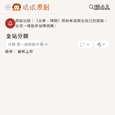
原創出版｜《女將，陣勢》用跆拳道踢出自己的道路，
女孩一樣能參加陣頭團！
全站分類
【重要公告】2026 城鎮韌性演習提醒～中部（8/10
14:30 ~ 15:00）及北部（8/13 14:30 ~ 15:00）將進
分類:
第一屆原創大賞
行「行動網路降速」演練，點擊查看詳細資訊＞＞
創,作家招募｜華文小說創作首選！有機會獲得豐富廣宣
排序：
最新上架
資源、專屬服務與獨享福利！
小編心動書單｜《離婚你提的，二婚嫁大佬，你哭什
麼？》追妻火葬場！前夫失憶移情別戀，她頭也不回找
新歡，他居然還後悔了？
GL｜《夏日與檸檬與重疊世界》炎熱的夏日、檸檬的香
氣、互相愛慕的兩位少女，今夏最推純愛GL漫畫！
BL｜《費洛蒙中毒》救命！特殊費洛蒙體質世界觀，無
法抗拒的吸引力，已中毒Σ>―(〃°ω°〃)♡→
OMG你嚇到我了｜《陰陽鬼店》上班族買了房子模型，
但現實中買下的竟是屬於他的停屍櫃？！