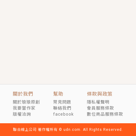
言情｜《國語推行員》每個人心中都有一個連自己也無
法改變的永恆， 他的一生將不由自主追逐著她……
短劇原著｜《離婚後，禁欲大佬爬墻偷吻小孕妻》坊間
傳聞，顧總沒有太太、不需要情人，卻寵愛著他的私人
醫生？！
穿越｜《穿越遠古後成了野人娘子》你好，一起爬山
嗎？被男友推下山，直接穿越到遠古時代的那種......
關於我們
幫助
條款與政策
關於琅琅原創
常見問題
隱私權聲明
我要當作家
聯絡我們
會員服務條款
版權洽詢
facebook
數位商品服務條款
聯合線上公司 著作權所有 © udn.com. All Rights Reserved.