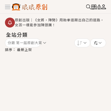
原創出版｜《女將，陣勢》用跆拳道踢出自己的道路，
女孩一樣能參加陣頭團！
全站分類
創,作家招募｜華文小說創作首選！有機會獲得豐富廣宣
資源、專屬服務與獨享福利！
分類:
第一屆原創大賞
小編心動書單｜《離婚你提的，二婚嫁大佬，你哭什
排序：
最新上架
麼？》追妻火葬場！前夫失憶移情別戀，她頭也不回找
新歡，他居然還後悔了？
GL｜《夏日與檸檬與重疊世界》炎熱的夏日、檸檬的香
氣、互相愛慕的兩位少女，今夏最推純愛GL漫畫！
BL｜《費洛蒙中毒》救命！特殊費洛蒙體質世界觀，無
法抗拒的吸引力，已中毒Σ>―(〃°ω°〃)♡→
OMG你嚇到我了｜《陰陽鬼店》上班族買了房子模型，
但現實中買下的竟是屬於他的停屍櫃？！
言情｜《國語推行員》每個人心中都有一個連自己也無
法改變的永恆， 他的一生將不由自主追逐著她……