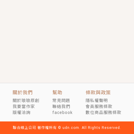
短劇原著｜《離婚後，禁欲大佬爬墻偷吻小孕妻》坊間
傳聞，顧總沒有太太、不需要情人，卻寵愛著他的私人
醫生？！
穿越｜《穿越遠古後成了野人娘子》你好，一起爬山
嗎？被男友推下山，直接穿越到遠古時代的那種......
關於我們
幫助
條款與政策
關於琅琅原創
常見問題
隱私權聲明
我要當作家
聯絡我們
會員服務條款
版權洽詢
facebook
數位商品服務條款
聯合線上公司 著作權所有 © udn.com. All Rights Reserved.