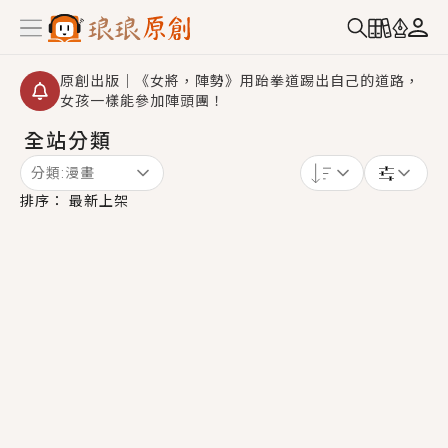
原創出版｜《女將，陣勢》用跆拳道踢出自己的道路，
女孩一樣能參加陣頭團！
全站分類
創,作家招募｜華文小說創作首選！有機會獲得豐富廣宣
資源、專屬服務與獨享福利！
分類:
漫畫
小編心動書單｜《離婚你提的，二婚嫁大佬，你哭什
排序：
最新上架
麼？》追妻火葬場！前夫失憶移情別戀，她頭也不回找
新歡，他居然還後悔了？
GL｜《夏日與檸檬與重疊世界》炎熱的夏日、檸檬的香
氣、互相愛慕的兩位少女，今夏最推純愛GL漫畫！
BL｜《費洛蒙中毒》救命！特殊費洛蒙體質世界觀，無
法抗拒的吸引力，已中毒Σ>―(〃°ω°〃)♡→
OMG你嚇到我了｜《陰陽鬼店》上班族買了房子模型，
但現實中買下的竟是屬於他的停屍櫃？！
言情｜《國語推行員》每個人心中都有一個連自己也無
法改變的永恆， 他的一生將不由自主追逐著她……