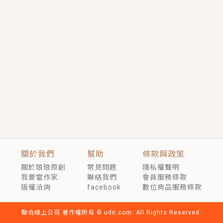
短劇原著｜《離婚後，禁欲大佬爬墻偷吻小孕妻》坊間
傳聞，顧總沒有太太、不需要情人，卻寵愛著他的私人
醫生？！
穿越｜《穿越遠古後成了野人娘子》你好，一起爬山
嗎？被男友推下山，直接穿越到遠古時代的那種......
關於我們
幫助
條款與政策
關於琅琅原創
常見問題
隱私權聲明
我要當作家
聯絡我們
會員服務條款
版權洽詢
facebook
數位商品服務條款
聯合線上公司 著作權所有 © udn.com. All Rights Reserved.