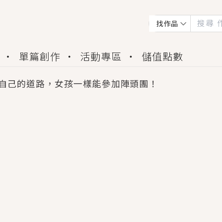
找作品
單篇創作
活動專區
儲值點數
自己的道路，女孩一樣能參加陣頭團！
會獲得豐富廣宣資源、專屬服務與獨享福利！
佬，你哭什麼？》追妻火葬場！前夫失憶移情別戀，
夏日、檸檬的香氣、互相愛慕的兩位少女，今夏最推純愛
世界觀，無法抗拒的吸引力，已中毒Σ>―(〃°ω°〃)
買了房子模型，但現實中買下的竟是屬於他的停屍櫃？
個連自己也無法改變的永恆， 他的一生將不由自主追逐