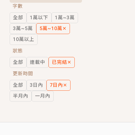
字數
短劇原著｜《離婚後，禁欲大佬爬墻偷吻
全部
1萬以下
1萬~3萬
穿越｜《穿越遠古後成了野人娘子》你好，
3萬~5萬
5萬~10萬
✕
10萬以上
狀態
全部
連載中
已完結
✕
更新時間
全部
3日內
7日內
✕
半月內
一月內