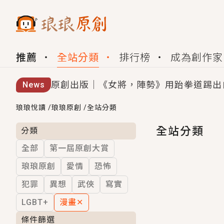
推薦
全站分類
排行榜
成為創作家
原創出版｜《女將，陣勢》用跆拳道踢出
News
創,作家招募｜華文小說創作首選！有機
琅琅悅讀
/
琅琅原創
/
全站分類
小編心動書單｜《離婚你提的，二婚嫁大
全站分類
分類
全部
第一屆原創大賞
GL｜《夏日與檸檬與重疊世界》炎熱的
琅琅原創
愛情
恐怖
BL｜《費洛蒙中毒》救命！特殊費洛蒙體質
犯罪
異想
武俠
寫實
OMG你嚇到我了｜《陰陽鬼店》上班族
LGBT+
漫畫
✕
言情｜《國語推行員》每個人心中都有一
條件篩選