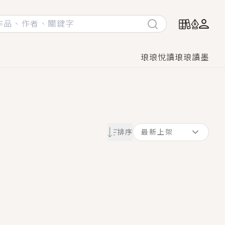
琅琅悅讀
琅琅讀墨
她頭也不回找新歡，他居然還後悔了？
排序
最新上架
GL漫畫！
♡→
！
著她……