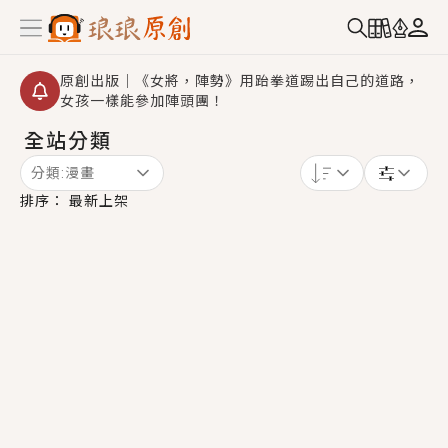
原創出版｜《女將，陣勢》用跆拳道踢出自己的道路，
女孩一樣能參加陣頭團！
全站分類
創,作家招募｜華文小說創作首選！有機會獲得豐富廣宣
資源、專屬服務與獨享福利！
分類:
漫畫
小編心動書單｜《離婚你提的，二婚嫁大佬，你哭什
排序：
最新上架
麼？》追妻火葬場！前夫失憶移情別戀，她頭也不回找
新歡，他居然還後悔了？
GL｜《夏日與檸檬與重疊世界》炎熱的夏日、檸檬的香
氣、互相愛慕的兩位少女，今夏最推純愛GL漫畫！
BL｜《費洛蒙中毒》救命！特殊費洛蒙體質世界觀，無
法抗拒的吸引力，已中毒Σ>―(〃°ω°〃)♡→
OMG你嚇到我了｜《陰陽鬼店》上班族買了房子模型，
但現實中買下的竟是屬於他的停屍櫃？！
言情｜《國語推行員》每個人心中都有一個連自己也無
法改變的永恆， 他的一生將不由自主追逐著她……