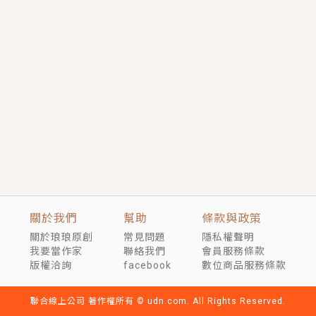
短劇原著｜《離婚後，禁欲大佬爬墻偷吻小孕妻》坊間
傳聞，顧總沒有太太、不需要情人，卻寵愛著他的私人
醫生？！
穿越｜《穿越遠古後成了野人娘子》你好，一起爬山
嗎？被男友推下山，直接穿越到遠古時代的那種......
關於我們
幫助
條款與政策
關於琅琅原創
常見問題
隱私權聲明
我要當作家
聯絡我們
會員服務條款
版權洽詢
facebook
數位商品服務條款
聯合線上公司 著作權所有 © udn.com. All Rights Reserved.