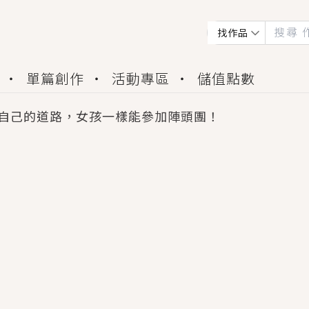
找作品
單篇創作
活動專區
儲值點數
自己的道路，女孩一樣能參加陣頭團！
會獲得豐富廣宣資源、專屬服務與獨享福利！
佬，你哭什麼？》追妻火葬場！前夫失憶移情別戀，
夏日、檸檬的香氣、互相愛慕的兩位少女，今夏最推純愛
世界觀，無法抗拒的吸引力，已中毒Σ>―(〃°ω°〃)
買了房子模型，但現實中買下的竟是屬於他的停屍櫃？
個連自己也無法改變的永恆， 他的一生將不由自主追逐