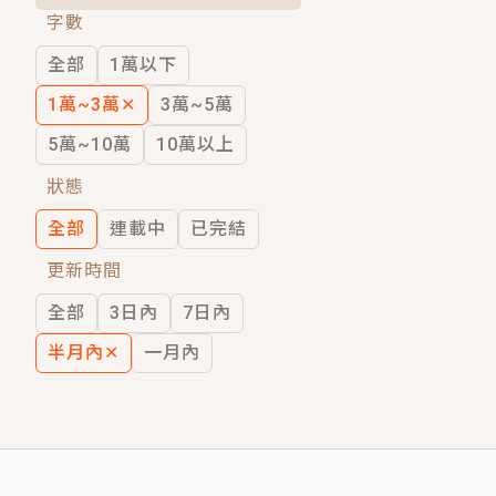
字數
短劇原著｜《離婚後，禁欲大佬爬墻偷吻
全部
1萬以下
穿越｜《穿越遠古後成了野人娘子》你好，
1萬~3萬
✕
3萬~5萬
5萬~10萬
10萬以上
狀態
全部
連載中
已完結
更新時間
全部
3日內
7日內
半月內
✕
一月內