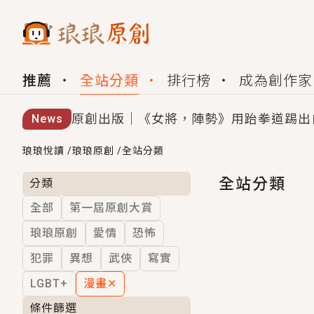
推薦
全站分類
排行榜
成為創作家
原創出版｜《女將，陣勢》用跆拳道踢出
News
創,作家招募｜華文小說創作首選！有機
琅琅悅讀
/
琅琅原創
/
全站分類
小編心動書單｜《離婚你提的，二婚嫁大
全站分類
分類
全部
第一屆原創大賞
GL｜《夏日與檸檬與重疊世界》炎熱的
琅琅原創
愛情
恐怖
BL｜《費洛蒙中毒》救命！特殊費洛蒙體質
犯罪
異想
武俠
寫實
OMG你嚇到我了｜《陰陽鬼店》上班族
LGBT+
漫畫
✕
言情｜《國語推行員》每個人心中都有一
條件篩選