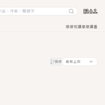
琅琅悅讀
琅琅讀墨
她頭也不回找新歡，他居然還後悔了？
排序
最新上架
GL漫畫！
♡→
！
著她……