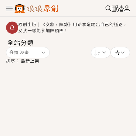
原創出版｜《女將，陣勢》用跆拳道踢出自己的道路，
女孩一樣能參加陣頭團！
全站分類
創,作家招募｜華文小說創作首選！有機會獲得豐富廣宣
資源、專屬服務與獨享福利！
分類:
漫畫
小編心動書單｜《離婚你提的，二婚嫁大佬，你哭什
排序：
最新上架
麼？》追妻火葬場！前夫失憶移情別戀，她頭也不回找
新歡，他居然還後悔了？
GL｜《夏日與檸檬與重疊世界》炎熱的夏日、檸檬的香
氣、互相愛慕的兩位少女，今夏最推純愛GL漫畫！
BL｜《費洛蒙中毒》救命！特殊費洛蒙體質世界觀，無
法抗拒的吸引力，已中毒Σ>―(〃°ω°〃)♡→
OMG你嚇到我了｜《陰陽鬼店》上班族買了房子模型，
但現實中買下的竟是屬於他的停屍櫃？！
言情｜《國語推行員》每個人心中都有一個連自己也無
法改變的永恆， 他的一生將不由自主追逐著她……