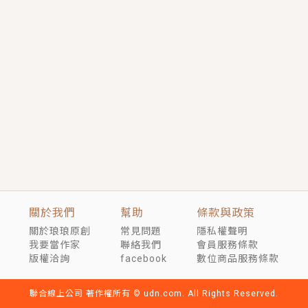
短劇原著｜《離婚後，禁欲大佬爬墻偷吻小孕妻》坊間
傳聞，顧總沒有太太、不需要情人，卻寵愛著他的私人
醫生？！
穿越｜《穿越遠古後成了野人娘子》你好，一起爬山
嗎？被男友推下山，直接穿越到遠古時代的那種......
關於我們
幫助
條款與政策
關於琅琅原創
常見問題
隱私權聲明
我要當作家
聯絡我們
會員服務條款
版權洽詢
facebook
數位商品服務條款
聯合線上公司 著作權所有 © udn.com. All Rights Reserved.