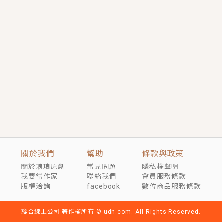
短劇原著｜《離婚後，禁欲大佬爬墻偷吻小孕妻》坊間
傳聞，顧總沒有太太、不需要情人，卻寵愛著他的私人
醫生？！
穿越｜《穿越遠古後成了野人娘子》你好，一起爬山
嗎？被男友推下山，直接穿越到遠古時代的那種......
關於我們
幫助
條款與政策
關於琅琅原創
常見問題
隱私權聲明
我要當作家
聯絡我們
會員服務條款
版權洽詢
facebook
數位商品服務條款
聯合線上公司 著作權所有 © udn.com. All Rights Reserved.