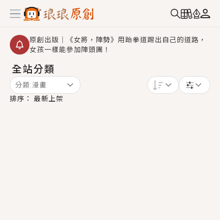
原創出版｜《女將，陣勢》用跆拳道踢出自己的道路，
女孩一樣能參加陣頭團！
全站分類
創,作家招募｜華文小說創作首選！有機會獲得豐富廣宣
資源、專屬服務與獨享福利！
分類:
漫畫
小編心動書單｜《離婚你提的，二婚嫁大佬，你哭什
排序：
最新上架
麼？》追妻火葬場！前夫失憶移情別戀，她頭也不回找
新歡，他居然還後悔了？
GL｜《夏日與檸檬與重疊世界》炎熱的夏日、檸檬的香
氣、互相愛慕的兩位少女，今夏最推純愛GL漫畫！
BL｜《費洛蒙中毒》救命！特殊費洛蒙體質世界觀，無
法抗拒的吸引力，已中毒Σ>―(〃°ω°〃)♡→
OMG你嚇到我了｜《陰陽鬼店》上班族買了房子模型，
但現實中買下的竟是屬於他的停屍櫃？！
言情｜《國語推行員》每個人心中都有一個連自己也無
法改變的永恆， 他的一生將不由自主追逐著她……