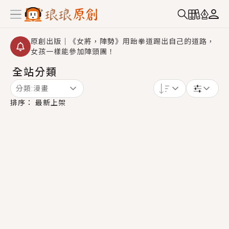
原創出版｜《女將，陣勢》用跆拳道踢出自己的道路，
女孩一樣能參加陣頭團！
全站分類
創,作家招募｜華文小說創作首選！有機會獲得豐富廣宣
資源、專屬服務與獨享福利！
分類:
漫畫
小編心動書單｜《離婚你提的，二婚嫁大佬，你哭什
排序：
最新上架
麼？》追妻火葬場！前夫失憶移情別戀，她頭也不回找
新歡，他居然還後悔了？
GL｜《夏日與檸檬與重疊世界》炎熱的夏日、檸檬的香
氣、互相愛慕的兩位少女，今夏最推純愛GL漫畫！
BL｜《費洛蒙中毒》救命！特殊費洛蒙體質世界觀，無
法抗拒的吸引力，已中毒Σ>―(〃°ω°〃)♡→
OMG你嚇到我了｜《陰陽鬼店》上班族買了房子模型，
但現實中買下的竟是屬於他的停屍櫃？！
言情｜《國語推行員》每個人心中都有一個連自己也無
法改變的永恆， 他的一生將不由自主追逐著她……