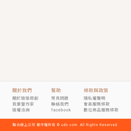
短劇原著｜《離婚後，禁欲大佬爬墻偷吻小孕妻》坊間
傳聞，顧總沒有太太、不需要情人，卻寵愛著他的私人
醫生？！
穿越｜《穿越遠古後成了野人娘子》你好，一起爬山
嗎？被男友推下山，直接穿越到遠古時代的那種......
關於我們
幫助
條款與政策
關於琅琅原創
常見問題
隱私權聲明
我要當作家
聯絡我們
會員服務條款
版權洽詢
facebook
數位商品服務條款
聯合線上公司 著作權所有 © udn.com. All Rights Reserved.