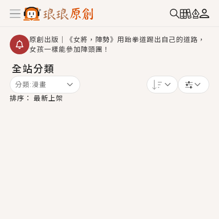
原創出版｜《女將，陣勢》用跆拳道踢出自己的道路，
女孩一樣能參加陣頭團！
全站分類
創,作家招募｜華文小說創作首選！有機會獲得豐富廣宣
資源、專屬服務與獨享福利！
分類:
漫畫
小編心動書單｜《離婚你提的，二婚嫁大佬，你哭什
排序：
最新上架
麼？》追妻火葬場！前夫失憶移情別戀，她頭也不回找
新歡，他居然還後悔了？
GL｜《夏日與檸檬與重疊世界》炎熱的夏日、檸檬的香
氣、互相愛慕的兩位少女，今夏最推純愛GL漫畫！
BL｜《費洛蒙中毒》救命！特殊費洛蒙體質世界觀，無
法抗拒的吸引力，已中毒Σ>―(〃°ω°〃)♡→
OMG你嚇到我了｜《陰陽鬼店》上班族買了房子模型，
但現實中買下的竟是屬於他的停屍櫃？！
言情｜《國語推行員》每個人心中都有一個連自己也無
法改變的永恆， 他的一生將不由自主追逐著她……