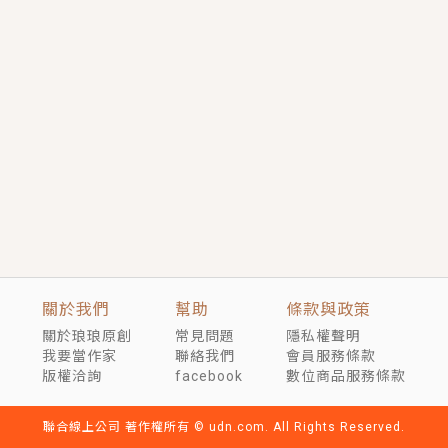
短劇原著｜《離婚後，禁欲大佬爬墻偷吻小孕妻》坊間
傳聞，顧總沒有太太、不需要情人，卻寵愛著他的私人
醫生？！
穿越｜《穿越遠古後成了野人娘子》你好，一起爬山
嗎？被男友推下山，直接穿越到遠古時代的那種......
關於我們
幫助
條款與政策
關於琅琅原創
常見問題
隱私權聲明
我要當作家
聯絡我們
會員服務條款
版權洽詢
facebook
數位商品服務條款
聯合線上公司 著作權所有 © udn.com. All Rights Reserved.