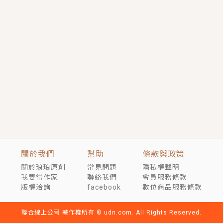
短劇原著｜《離婚後，禁欲大佬爬墻偷吻小孕妻》坊間
傳聞，顧總沒有太太、不需要情人，卻寵愛著他的私人
醫生？！
穿越｜《穿越遠古後成了野人娘子》你好，一起爬山
嗎？被男友推下山，直接穿越到遠古時代的那種......
關於我們
幫助
條款與政策
關於琅琅原創
常見問題
隱私權聲明
我要當作家
聯絡我們
會員服務條款
版權洽詢
facebook
數位商品服務條款
聯合線上公司 著作權所有 © udn.com. All Rights Reserved.