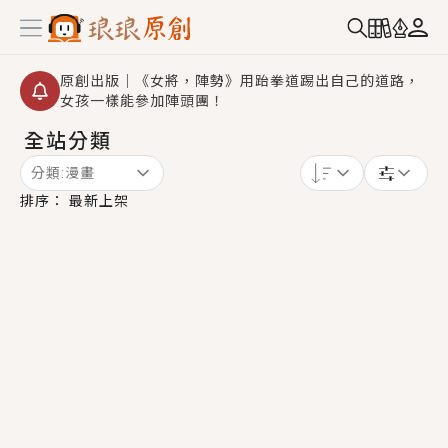
原創出版｜《女將，陣勢》用跆拳道踢出自己的道路，
女孩一樣能參加陣頭團！
全站分類
創,作家招募｜華文小說創作首選！有機會獲得豐富廣宣
資源、專屬服務與獨享福利！
分類:
漫畫
小編心動書單｜《離婚你提的，二婚嫁大佬，你哭什
排序：
最新上架
麼？》追妻火葬場！前夫失憶移情別戀，她頭也不回找
新歡，他居然還後悔了？
GL｜《夏日與檸檬與重疊世界》炎熱的夏日、檸檬的香
氣、互相愛慕的兩位少女，今夏最推純愛GL漫畫！
BL｜《費洛蒙中毒》救命！特殊費洛蒙體質世界觀，無
法抗拒的吸引力，已中毒Σ>―(〃°ω°〃)♡→
OMG你嚇到我了｜《陰陽鬼店》上班族買了房子模型，
但現實中買下的竟是屬於他的停屍櫃？！
言情｜《國語推行員》每個人心中都有一個連自己也無
法改變的永恆， 他的一生將不由自主追逐著她……