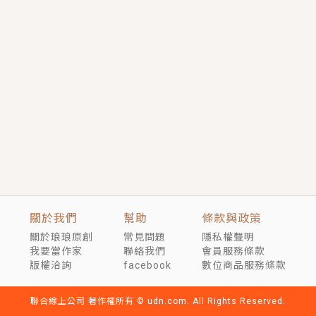
短劇原著｜《離婚後，禁欲大佬爬墻偷吻小孕妻》坊間
傳聞，顧總沒有太太、不需要情人，卻寵愛著他的私人
醫生？！
穿越｜《穿越遠古後成了野人娘子》你好，一起爬山
嗎？被男友推下山，直接穿越到遠古時代的那種......
關於我們
幫助
條款與政策
關於琅琅原創
常見問題
隱私權聲明
我要當作家
聯絡我們
會員服務條款
版權洽詢
facebook
數位商品服務條款
聯合線上公司 著作權所有 © udn.com. All Rights Reserved.