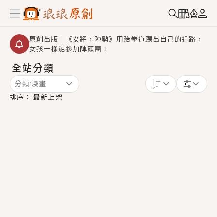
原創出版｜《女將，陣勢》用跆拳道踢出自己的道路，
女孩一樣能參加陣頭團！
全站分類
創,作家招募｜華文小說創作首選！有機會獲得豐富廣宣
資源、專屬服務與獨享福利！
分類:
漫畫
小編心動書單｜《離婚你提的，二婚嫁大佬，你哭什
排序：
最新上架
麼？》追妻火葬場！前夫失憶移情別戀，她頭也不回找
新歡，他居然還後悔了？
GL｜《夏日與檸檬與重疊世界》炎熱的夏日、檸檬的香
氣、互相愛慕的兩位少女，今夏最推純愛GL漫畫！
BL｜《費洛蒙中毒》救命！特殊費洛蒙體質世界觀，無
法抗拒的吸引力，已中毒Σ>―(〃°ω°〃)♡→
OMG你嚇到我了｜《陰陽鬼店》上班族買了房子模型，
但現實中買下的竟是屬於他的停屍櫃？！
言情｜《國語推行員》每個人心中都有一個連自己也無
法改變的永恆， 他的一生將不由自主追逐著她……