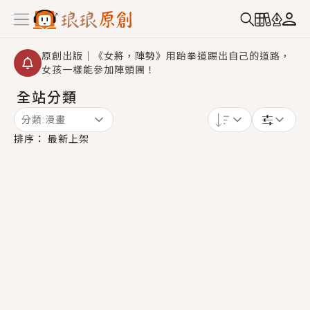
原創出版｜《女將，陣勢》用跆拳道踢出自己的道路，
女孩一樣能參加陣頭團！
全站分類
【重要公告】2026 城鎮韌性演習提醒～中部（8/10
14:30 ~ 15:00）及北部（8/13 14:30 ~ 15:00）將進
分類:
漫畫
行「行動網路降速」演練，點擊查看詳細資訊＞＞
創,作家招募｜華文小說創作首選！有機會獲得豐富廣宣
排序：
最新上架
資源、專屬服務與獨享福利！
小編心動書單｜《離婚你提的，二婚嫁大佬，你哭什
麼？》追妻火葬場！前夫失憶移情別戀，她頭也不回找
新歡，他居然還後悔了？
GL｜《夏日與檸檬與重疊世界》炎熱的夏日、檸檬的香
氣、互相愛慕的兩位少女，今夏最推純愛GL漫畫！
BL｜《費洛蒙中毒》救命！特殊費洛蒙體質世界觀，無
法抗拒的吸引力，已中毒Σ>―(〃°ω°〃)♡→
OMG你嚇到我了｜《陰陽鬼店》上班族買了房子模型，
但現實中買下的竟是屬於他的停屍櫃？！