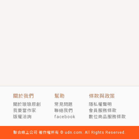
言情｜《國語推行員》每個人心中都有一個連自己也無
法改變的永恆， 他的一生將不由自主追逐著她……
短劇原著｜《離婚後，禁欲大佬爬墻偷吻小孕妻》坊間
傳聞，顧總沒有太太、不需要情人，卻寵愛著他的私人
醫生？！
穿越｜《穿越遠古後成了野人娘子》你好，一起爬山
嗎？被男友推下山，直接穿越到遠古時代的那種......
關於我們
幫助
條款與政策
關於琅琅原創
常見問題
隱私權聲明
我要當作家
聯絡我們
會員服務條款
版權洽詢
facebook
數位商品服務條款
聯合線上公司 著作權所有 © udn.com. All Rights Reserved.