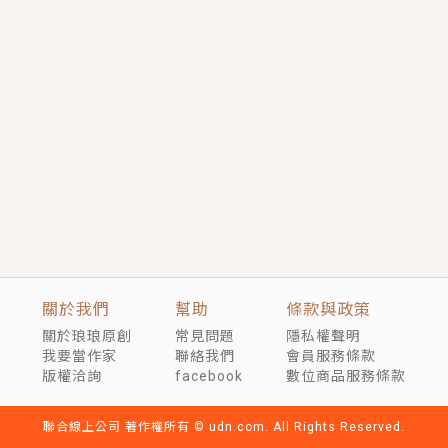
短劇原著｜《離婚後，禁欲大佬爬墻偷吻小孕妻》坊間
傳聞，顧總沒有太太、不需要情人，卻寵愛著他的私人
醫生？！
穿越｜《穿越遠古後成了野人娘子》你好，一起爬山
嗎？被男友推下山，直接穿越到遠古時代的那種......
關於我們
幫助
條款與政策
關於琅琅原創
常見問題
隱私權聲明
我要當作家
聯絡我們
會員服務條款
版權洽詢
facebook
數位商品服務條款
聯合線上公司 著作權所有 © udn.com. All Rights Reserved.