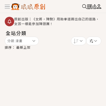
原創出版｜《女將，陣勢》用跆拳道踢出自己的道路，
女孩一樣能參加陣頭團！
全站分類
創,作家招募｜華文小說創作首選！有機會獲得豐富廣宣
資源、專屬服務與獨享福利！
分類:
漫畫
小編心動書單｜《離婚你提的，二婚嫁大佬，你哭什
排序：
最新上架
麼？》追妻火葬場！前夫失憶移情別戀，她頭也不回找
新歡，他居然還後悔了？
GL｜《夏日與檸檬與重疊世界》炎熱的夏日、檸檬的香
氣、互相愛慕的兩位少女，今夏最推純愛GL漫畫！
BL｜《費洛蒙中毒》救命！特殊費洛蒙體質世界觀，無
法抗拒的吸引力，已中毒Σ>―(〃°ω°〃)♡→
OMG你嚇到我了｜《陰陽鬼店》上班族買了房子模型，
但現實中買下的竟是屬於他的停屍櫃？！
言情｜《國語推行員》每個人心中都有一個連自己也無
法改變的永恆， 他的一生將不由自主追逐著她……