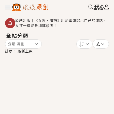
原創出版｜《女將，陣勢》用跆拳道踢出自己的道路，
女孩一樣能參加陣頭團！
全站分類
創,作家招募｜華文小說創作首選！有機會獲得豐富廣宣
資源、專屬服務與獨享福利！
分類:
漫畫
小編心動書單｜《離婚你提的，二婚嫁大佬，你哭什
排序：
最新上架
麼？》追妻火葬場！前夫失憶移情別戀，她頭也不回找
新歡，他居然還後悔了？
GL｜《夏日與檸檬與重疊世界》炎熱的夏日、檸檬的香
氣、互相愛慕的兩位少女，今夏最推純愛GL漫畫！
BL｜《費洛蒙中毒》救命！特殊費洛蒙體質世界觀，無
法抗拒的吸引力，已中毒Σ>―(〃°ω°〃)♡→
OMG你嚇到我了｜《陰陽鬼店》上班族買了房子模型，
但現實中買下的竟是屬於他的停屍櫃？！
言情｜《國語推行員》每個人心中都有一個連自己也無
法改變的永恆， 他的一生將不由自主追逐著她……