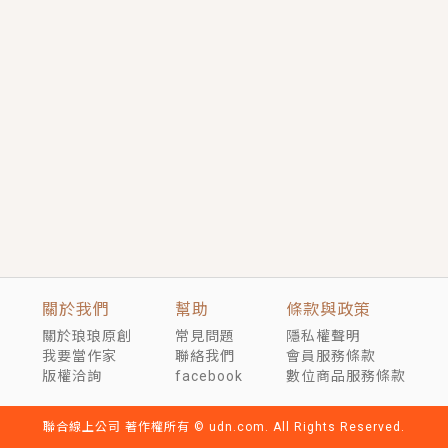
短劇原著｜《離婚後，禁欲大佬爬墻偷吻小孕妻》坊間
傳聞，顧總沒有太太、不需要情人，卻寵愛著他的私人
醫生？！
穿越｜《穿越遠古後成了野人娘子》你好，一起爬山
嗎？被男友推下山，直接穿越到遠古時代的那種......
關於我們
幫助
條款與政策
關於琅琅原創
常見問題
隱私權聲明
我要當作家
聯絡我們
會員服務條款
版權洽詢
facebook
數位商品服務條款
聯合線上公司 著作權所有 © udn.com. All Rights Reserved.