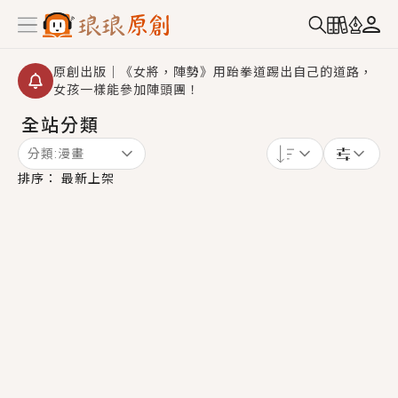
原創出版｜《女將，陣勢》用跆拳道踢出自己的道路，
女孩一樣能參加陣頭團！
全站分類
創,作家招募｜華文小說創作首選！有機會獲得豐富廣宣
資源、專屬服務與獨享福利！
分類:
漫畫
小編心動書單｜《離婚你提的，二婚嫁大佬，你哭什
排序：
最新上架
麼？》追妻火葬場！前夫失憶移情別戀，她頭也不回找
新歡，他居然還後悔了？
GL｜《夏日與檸檬與重疊世界》炎熱的夏日、檸檬的香
氣、互相愛慕的兩位少女，今夏最推純愛GL漫畫！
BL｜《費洛蒙中毒》救命！特殊費洛蒙體質世界觀，無
法抗拒的吸引力，已中毒Σ>―(〃°ω°〃)♡→
OMG你嚇到我了｜《陰陽鬼店》上班族買了房子模型，
但現實中買下的竟是屬於他的停屍櫃？！
言情｜《國語推行員》每個人心中都有一個連自己也無
法改變的永恆， 他的一生將不由自主追逐著她……