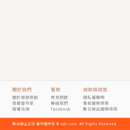
短劇原著｜《離婚後，禁欲大佬爬墻偷吻小孕妻》坊間
傳聞，顧總沒有太太、不需要情人，卻寵愛著他的私人
醫生？！
穿越｜《穿越遠古後成了野人娘子》你好，一起爬山
嗎？被男友推下山，直接穿越到遠古時代的那種......
關於我們
幫助
條款與政策
關於琅琅原創
常見問題
隱私權聲明
我要當作家
聯絡我們
會員服務條款
版權洽詢
facebook
數位商品服務條款
聯合線上公司 著作權所有 © udn.com. All Rights Reserved.