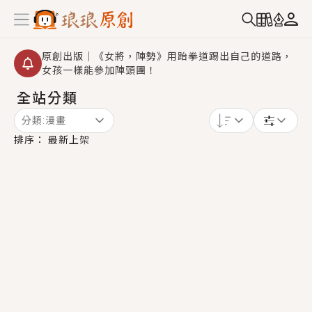
原創出版｜《女將，陣勢》用跆拳道踢出自己的道路，
女孩一樣能參加陣頭團！
全站分類
創,作家招募｜華文小說創作首選！有機會獲得豐富廣宣
資源、專屬服務與獨享福利！
分類:
漫畫
小編心動書單｜《離婚你提的，二婚嫁大佬，你哭什
排序：
最新上架
麼？》追妻火葬場！前夫失憶移情別戀，她頭也不回找
新歡，他居然還後悔了？
GL｜《夏日與檸檬與重疊世界》炎熱的夏日、檸檬的香
氣、互相愛慕的兩位少女，今夏最推純愛GL漫畫！
BL｜《費洛蒙中毒》救命！特殊費洛蒙體質世界觀，無
法抗拒的吸引力，已中毒Σ>―(〃°ω°〃)♡→
OMG你嚇到我了｜《陰陽鬼店》上班族買了房子模型，
但現實中買下的竟是屬於他的停屍櫃？！
言情｜《國語推行員》每個人心中都有一個連自己也無
法改變的永恆， 他的一生將不由自主追逐著她……