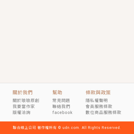
短劇原著｜《離婚後，禁欲大佬爬墻偷吻小孕妻》坊間
傳聞，顧總沒有太太、不需要情人，卻寵愛著他的私人
醫生？！
穿越｜《穿越遠古後成了野人娘子》你好，一起爬山
嗎？被男友推下山，直接穿越到遠古時代的那種......
關於我們
幫助
條款與政策
關於琅琅原創
常見問題
隱私權聲明
我要當作家
聯絡我們
會員服務條款
版權洽詢
facebook
數位商品服務條款
聯合線上公司 著作權所有 © udn.com. All Rights Reserved.