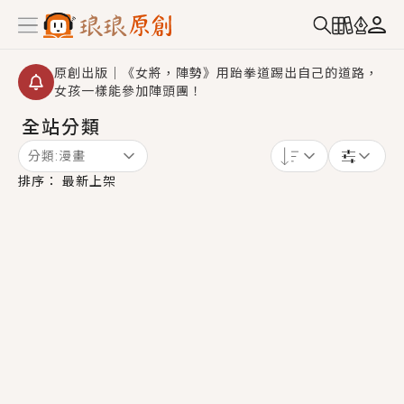
原創出版｜《女將，陣勢》用跆拳道踢出自己的道路，
女孩一樣能參加陣頭團！
全站分類
創,作家招募｜華文小說創作首選！有機會獲得豐富廣宣
資源、專屬服務與獨享福利！
分類:
漫畫
小編心動書單｜《離婚你提的，二婚嫁大佬，你哭什
排序：
最新上架
麼？》追妻火葬場！前夫失憶移情別戀，她頭也不回找
新歡，他居然還後悔了？
GL｜《夏日與檸檬與重疊世界》炎熱的夏日、檸檬的香
氣、互相愛慕的兩位少女，今夏最推純愛GL漫畫！
BL｜《費洛蒙中毒》救命！特殊費洛蒙體質世界觀，無
法抗拒的吸引力，已中毒Σ>―(〃°ω°〃)♡→
OMG你嚇到我了｜《陰陽鬼店》上班族買了房子模型，
但現實中買下的竟是屬於他的停屍櫃？！
言情｜《國語推行員》每個人心中都有一個連自己也無
法改變的永恆， 他的一生將不由自主追逐著她……