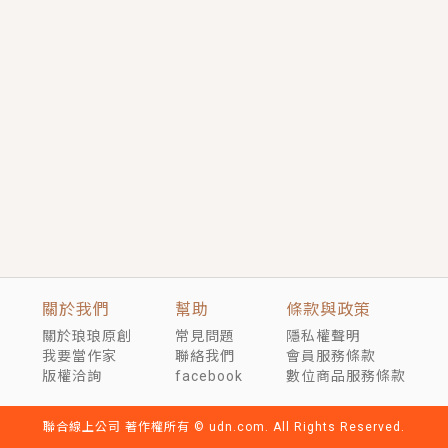
短劇原著｜《離婚後，禁欲大佬爬墻偷吻小孕妻》坊間
傳聞，顧總沒有太太、不需要情人，卻寵愛著他的私人
醫生？！
穿越｜《穿越遠古後成了野人娘子》你好，一起爬山
嗎？被男友推下山，直接穿越到遠古時代的那種......
關於我們
幫助
條款與政策
關於琅琅原創
常見問題
隱私權聲明
我要當作家
聯絡我們
會員服務條款
版權洽詢
facebook
數位商品服務條款
聯合線上公司 著作權所有 © udn.com. All Rights Reserved.