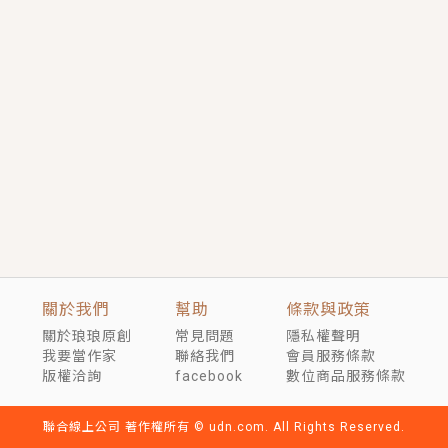
短劇原著｜《離婚後，禁欲大佬爬墻偷吻小孕妻》坊間
傳聞，顧總沒有太太、不需要情人，卻寵愛著他的私人
醫生？！
穿越｜《穿越遠古後成了野人娘子》你好，一起爬山
嗎？被男友推下山，直接穿越到遠古時代的那種......
關於我們
幫助
條款與政策
關於琅琅原創
常見問題
隱私權聲明
我要當作家
聯絡我們
會員服務條款
版權洽詢
facebook
數位商品服務條款
聯合線上公司 著作權所有 © udn.com. All Rights Reserved.