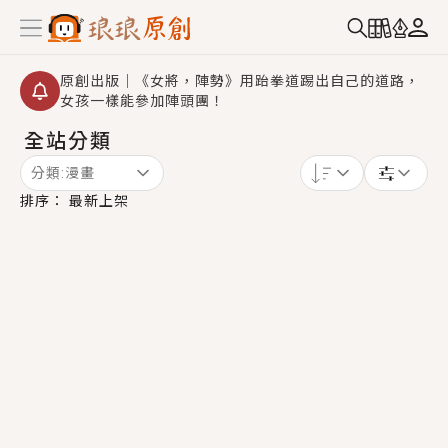
原創出版｜《女將，陣勢》用跆拳道踢出自己的道路，
女孩一樣能參加陣頭團！
全站分類
創,作家招募｜華文小說創作首選！有機會獲得豐富廣宣
資源、專屬服務與獨享福利！
分類:
漫畫
小編心動書單｜《離婚你提的，二婚嫁大佬，你哭什
排序：
最新上架
麼？》追妻火葬場！前夫失憶移情別戀，她頭也不回找
新歡，他居然還後悔了？
GL｜《夏日與檸檬與重疊世界》炎熱的夏日、檸檬的香
氣、互相愛慕的兩位少女，今夏最推純愛GL漫畫！
BL｜《費洛蒙中毒》救命！特殊費洛蒙體質世界觀，無
法抗拒的吸引力，已中毒Σ>―(〃°ω°〃)♡→
OMG你嚇到我了｜《陰陽鬼店》上班族買了房子模型，
但現實中買下的竟是屬於他的停屍櫃？！
言情｜《國語推行員》每個人心中都有一個連自己也無
法改變的永恆， 他的一生將不由自主追逐著她……