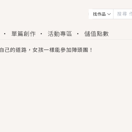
找作品
單篇創作
活動專區
儲值點數
自己的道路，女孩一樣能參加陣頭團！
會獲得豐富廣宣資源、專屬服務與獨享福利！
佬，你哭什麼？》追妻火葬場！前夫失憶移情別戀，
夏日、檸檬的香氣、互相愛慕的兩位少女，今夏最推純愛
世界觀，無法抗拒的吸引力，已中毒Σ>―(〃°ω°〃)
買了房子模型，但現實中買下的竟是屬於他的停屍櫃？
個連自己也無法改變的永恆， 他的一生將不由自主追逐