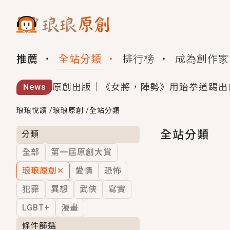
推薦
全站分類
排行榜
成為創作家
原創出版｜《女將，陣勢》用跆拳道踢出
News
創,作家招募｜華文小說創作首選！有機
琅琅悅讀
/
琅琅原創
/
全站分類
小編心動書單｜《離婚你提的，二婚嫁大
全站分類
分類
全部
第一屆原創大賞
GL｜《夏日與檸檬與重疊世界》炎熱的
琅琅原創
✕
愛情
恐怖
BL｜《費洛蒙中毒》救命！特殊費洛蒙體質
犯罪
異想
武俠
寫實
OMG你嚇到我了｜《陰陽鬼店》上班族
LGBT+
漫畫
言情｜《國語推行員》每個人心中都有一
條件篩選