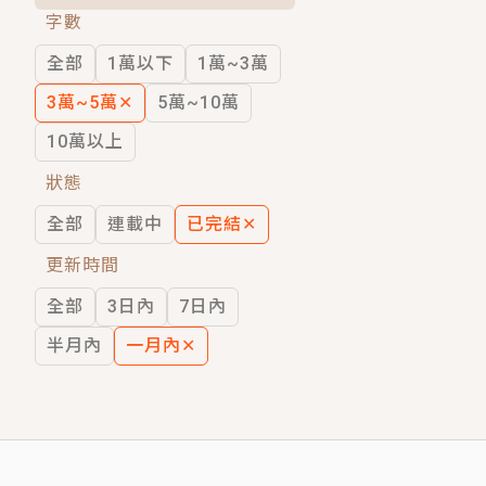
字數
短劇原著｜《離婚後，禁欲大佬爬墻偷吻
全部
1萬以下
1萬~3萬
穿越｜《穿越遠古後成了野人娘子》你好，
3萬~5萬
✕
5萬~10萬
10萬以上
狀態
全部
連載中
已完結
✕
更新時間
全部
3日內
7日內
半月內
一月內
✕