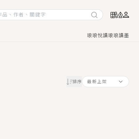
琅琅悅讀
琅琅讀墨
她頭也不回找新歡，他居然還後悔了？
排序
最新上架
GL漫畫！
♡→
！
著她……