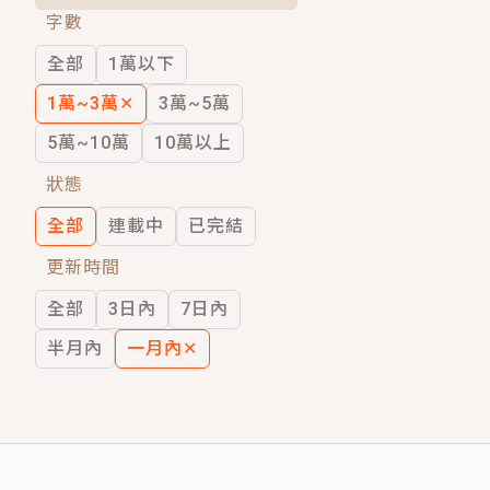
字數
短劇原著｜《離婚後，禁欲大佬爬墻偷吻
全部
1萬以下
穿越｜《穿越遠古後成了野人娘子》你好，
1萬~3萬
✕
3萬~5萬
5萬~10萬
10萬以上
狀態
全部
連載中
已完結
更新時間
全部
3日內
7日內
半月內
一月內
✕