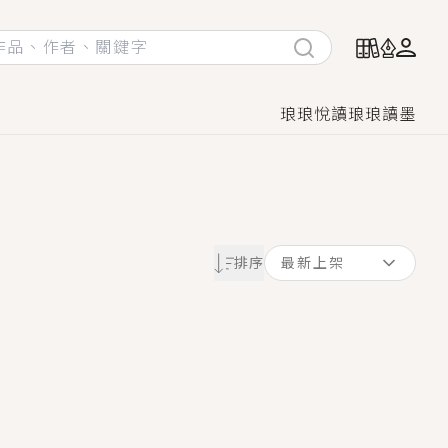
琅琅悅讀
琅琅讀墨
她頭也不回找新歡，他居然還後悔了？
排序
最新上架
GL漫畫！
♡→
！
著她……