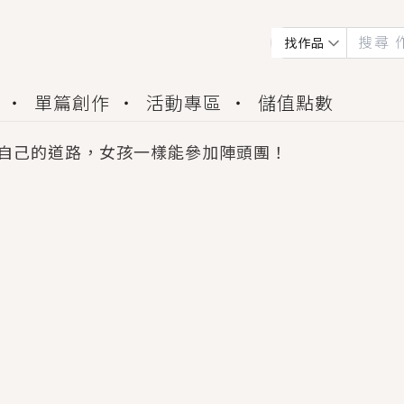
找作品
單篇創作
活動專區
儲值點數
自己的道路，女孩一樣能參加陣頭團！
會獲得豐富廣宣資源、專屬服務與獨享福利！
佬，你哭什麼？》追妻火葬場！前夫失憶移情別戀，
夏日、檸檬的香氣、互相愛慕的兩位少女，今夏最推純愛
世界觀，無法抗拒的吸引力，已中毒Σ>―(〃°ω°〃)
買了房子模型，但現實中買下的竟是屬於他的停屍櫃？
個連自己也無法改變的永恆， 他的一生將不由自主追逐