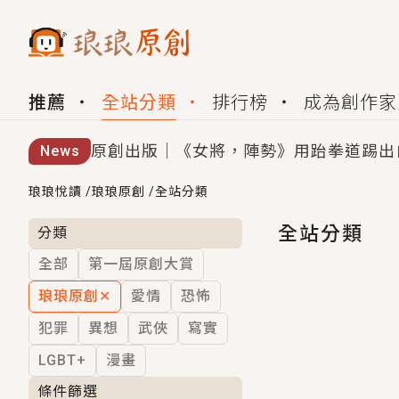
推薦
全站分類
排行榜
成為創作家
原創出版｜《女將，陣勢》用跆拳道踢出
News
創,作家招募｜華文小說創作首選！有機
琅琅悅讀
/
琅琅原創
/
全站分類
小編心動書單｜《離婚你提的，二婚嫁大
全站分類
分類
全部
第一屆原創大賞
GL｜《夏日與檸檬與重疊世界》炎熱的
琅琅原創
✕
愛情
恐怖
BL｜《費洛蒙中毒》救命！特殊費洛蒙體質
犯罪
異想
武俠
寫實
OMG你嚇到我了｜《陰陽鬼店》上班族
LGBT+
漫畫
言情｜《國語推行員》每個人心中都有一
條件篩選