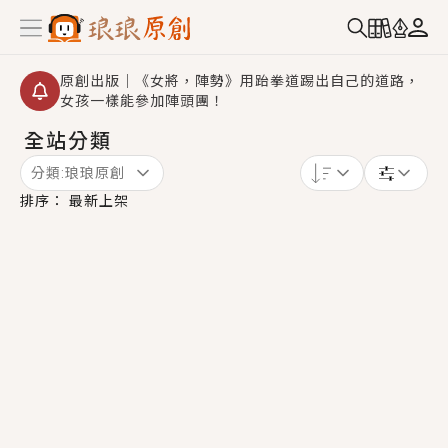
原創出版｜《女將，陣勢》用跆拳道踢出自己的道路，
女孩一樣能參加陣頭團！
全站分類
創,作家招募｜華文小說創作首選！有機會獲得豐富廣宣
資源、專屬服務與獨享福利！
分類:
琅琅原創
小編心動書單｜《離婚你提的，二婚嫁大佬，你哭什
排序：
最新上架
麼？》追妻火葬場！前夫失憶移情別戀，她頭也不回找
新歡，他居然還後悔了？
GL｜《夏日與檸檬與重疊世界》炎熱的夏日、檸檬的香
氣、互相愛慕的兩位少女，今夏最推純愛GL漫畫！
BL｜《費洛蒙中毒》救命！特殊費洛蒙體質世界觀，無
法抗拒的吸引力，已中毒Σ>―(〃°ω°〃)♡→
OMG你嚇到我了｜《陰陽鬼店》上班族買了房子模型，
但現實中買下的竟是屬於他的停屍櫃？！
言情｜《國語推行員》每個人心中都有一個連自己也無
法改變的永恆， 他的一生將不由自主追逐著她……