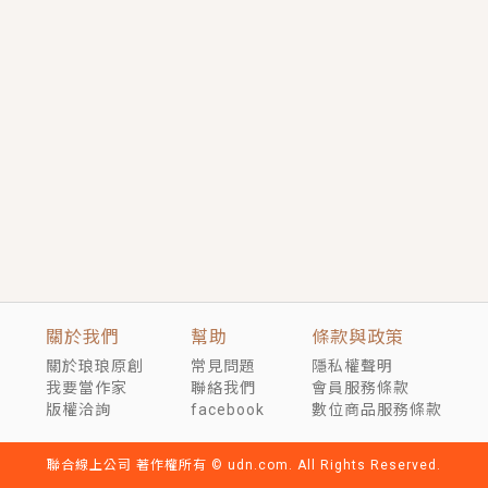
短劇原著｜《離婚後，禁欲大佬爬墻偷吻小孕妻》坊間
傳聞，顧總沒有太太、不需要情人，卻寵愛著他的私人
醫生？！
穿越｜《穿越遠古後成了野人娘子》你好，一起爬山
嗎？被男友推下山，直接穿越到遠古時代的那種......
關於我們
幫助
條款與政策
關於琅琅原創
常見問題
隱私權聲明
我要當作家
聯絡我們
會員服務條款
版權洽詢
facebook
數位商品服務條款
聯合線上公司 著作權所有 © udn.com. All Rights Reserved.