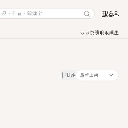
琅琅悅讀
琅琅讀墨
她頭也不回找新歡，他居然還後悔了？
排序
最新上架
GL漫畫！
♡→
！
著她……