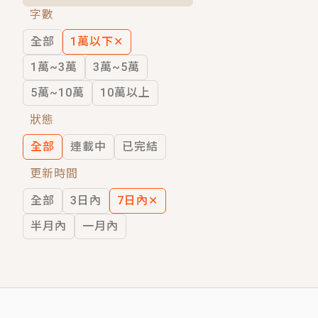
字數
短劇原著｜《離婚後，禁欲大佬爬墻偷吻
全部
1萬以下
✕
穿越｜《穿越遠古後成了野人娘子》你好，
1萬~3萬
3萬~5萬
5萬~10萬
10萬以上
狀態
全部
連載中
已完結
更新時間
全部
3日內
7日內
✕
半月內
一月內