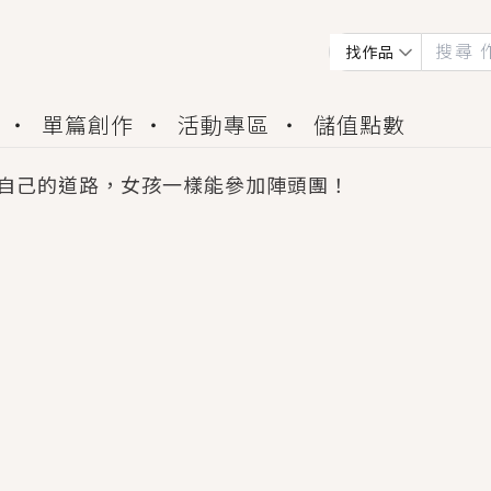
找作品
單篇創作
活動專區
儲值點數
自己的道路，女孩一樣能參加陣頭團！
會獲得豐富廣宣資源、專屬服務與獨享福利！
佬，你哭什麼？》追妻火葬場！前夫失憶移情別戀，
夏日、檸檬的香氣、互相愛慕的兩位少女，今夏最推純愛
世界觀，無法抗拒的吸引力，已中毒Σ>―(〃°ω°〃)
買了房子模型，但現實中買下的竟是屬於他的停屍櫃？
個連自己也無法改變的永恆， 他的一生將不由自主追逐