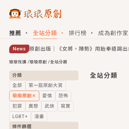
推薦
全站分類
排行榜
成為創作家
原創出版｜《女將，陣勢》用跆拳道踢出
News
創,作家招募｜華文小說創作首選！有機
琅琅悅讀
/
琅琅原創
/
全站分類
小編心動書單｜《離婚你提的，二婚嫁大
全站分類
分類
全部
第一屆原創大賞
GL｜《夏日與檸檬與重疊世界》炎熱的
琅琅原創
✕
愛情
恐怖
BL｜《費洛蒙中毒》救命！特殊費洛蒙體質
犯罪
異想
武俠
寫實
OMG你嚇到我了｜《陰陽鬼店》上班族
LGBT+
漫畫
言情｜《國語推行員》每個人心中都有一
條件篩選